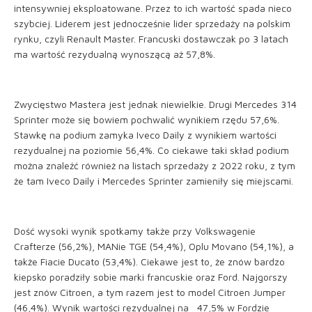
intensywniej eksploatowane. Przez to ich wartość spada nieco
szybciej. Liderem jest jednocześnie lider sprzedaży na polskim
rynku, czyli Renault Master. Francuski dostawczak po 3 latach
ma wartość rezydualną wynoszącą aż 57,8%.
Zwycięstwo Mastera jest jednak niewielkie. Drugi Mercedes 314
Sprinter może się bowiem pochwalić wynikiem rzędu 57,6%.
Stawkę na podium zamyka Iveco Daily z wynikiem wartości
rezydualnej na poziomie 56,4%. Co ciekawe taki skład podium
można znaleźć również na listach sprzedaży z 2022 roku, z tym
że tam Iveco Daily i Mercedes Sprinter zamieniły się miejscami.
Dość wysoki wynik spotkamy także przy Volkswagenie
Crafterze (56,2%), MANie TGE (54,4%), Oplu Movano (54,1%), a
także Fiacie Ducato (53,4%). Ciekawe jest to, że znów bardzo
kiepsko poradziły sobie marki francuskie oraz Ford. Najgorszy
jest znów Citroen, a tym razem jest to model Citroen Jumper
(46,4%). Wynik wartości rezydualnej na 47,5% w Fordzie