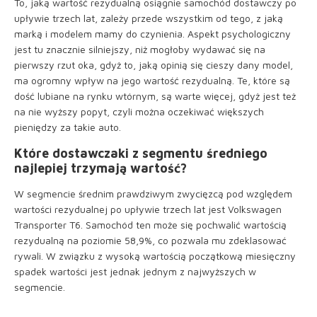
To, jaką wartość rezydualną osiągnie samochód dostawczy po
upływie trzech lat, zależy przede wszystkim od tego, z jaką
marką i modelem mamy do czynienia. Aspekt psychologiczny
jest tu znacznie silniejszy, niż mogłoby wydawać się na
pierwszy rzut oka, gdyż to, jaką opinią się cieszy dany model,
ma ogromny wpływ na jego wartość rezydualną. Te, które są
dość lubiane na rynku wtórnym, są warte więcej, gdyż jest też
na nie wyższy popyt, czyli można oczekiwać większych
pieniędzy za takie auto.
Które dostawczaki z segmentu średniego
najlepiej trzymają wartość?
W segmencie średnim prawdziwym zwycięzcą pod względem
wartości rezydualnej po upływie trzech lat jest Volkswagen
Transporter T6. Samochód ten może się pochwalić wartością
rezydualną na poziomie 58,9%, co pozwala mu zdeklasować
rywali. W związku z wysoką wartością początkową miesięczny
spadek wartości jest jednak jednym z najwyższych w
segmencie.