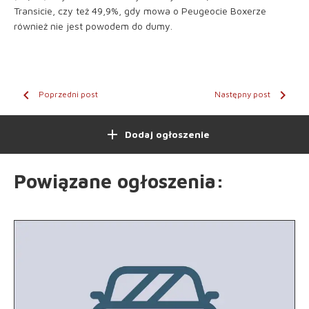
Transicie, czy też 49,9%, gdy mowa o Peugeocie Boxerze
również nie jest powodem do dumy.
chevron_left
chevron_right
Poprzedni post
Następny post
add
Dodaj ogłoszenie
Powiązane ogłoszenia
: