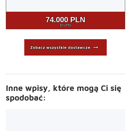
74.000
PLN
brutto
arrow_right_alt
Zobacz wszystkie dostawcze
Inne wpisy, które mogą Ci się
spodobać
: