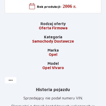
2006 r.
Rok produkcji
:
Rodzaj oferty
Oferta Firmowa
Kategoria
Samochody Dostawcze
Marka
Opel
Model
Opel Vivaro
more_horiz
Historia pojazdu
Sprzedający nie podał numeru VIN
.
Skorzystaj z danych kontaktowych wskazanych w