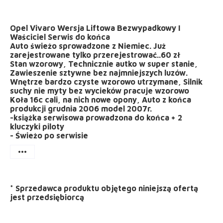
Opel Vivaro Wersja Liftowa Bezwypadkowy I
Waściciel Serwis do końca
Auto świeżo sprowadzone z Niemiec. Już
zarejestrowane tylko przerejestrować..60 zł
Stan wzorowy, Technicznie autko w super stanie,
Zawieszenie sztywne bez najmniejszych luzów.
Wnętrze bardzo czyste wzorowo utrzymane, Silnik
suchy nie myty bez wycieków pracuje wzorowo
Koła 16c cali, na nich nowe opony, Auto z końca
produkcji grudnia 2006 model 2007r.
-książka serwisowa prowadzona do końca + 2
kluczyki piloty
- Świeżo po serwisie
more_horiz
*
Sprzedawca produktu objętego niniejszą ofertą
jest
przedsiębiorcą