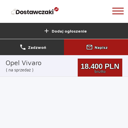
add
Dodaj ogłoszenie
phone
mail_outline
Zadzwoń
Napisz
Opel Vivaro
18.400
PLN
na sprzedaż
brutto