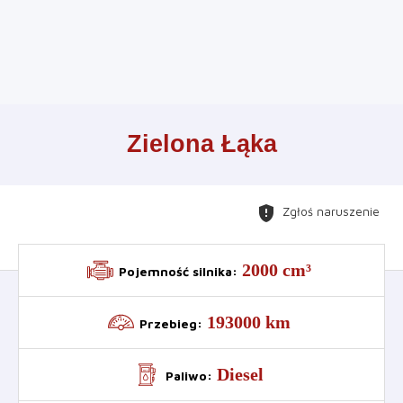
Leaflet
+
Zielona Łąka
−
gpp_maybe
Zgłoś naruszenie
2000 cm³
Pojemność silnika
:
193000 km
Przebieg
:
Diesel
Paliwo
: