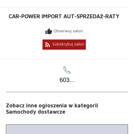
CAR-POWER IMPORT AUT-SPRZEDAŻ-RATY
thumb_up
Obserwuj salon
rss_feed
Subskrybuj salon
603
...
Zobacz inne ogłoszenia
w kategorii
Samochody dostawcze