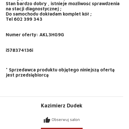
Stan bardzo dobry , istnieje możliwość sprawdzenia
na stacji diagnostycznej ;
Do samochodu dokładam komplet kół ;
Tel 602 399 343
Numer oferty: AKL3HG9G
*
Sprzedawca produktu objętego niniejszą ofertą
jest
przedsiębiorcą
Kazimierz Dudek
thumb_up
Obserwuj salon