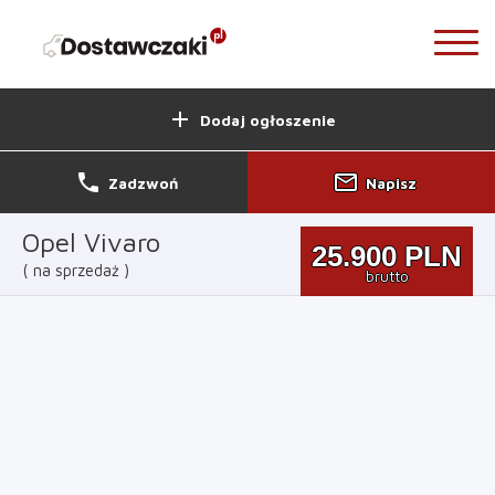
add
Dodaj ogłoszenie
phone
mail_outline
Zadzwoń
Napisz
Opel Vivaro
25.900
PLN
na sprzedaż
brutto