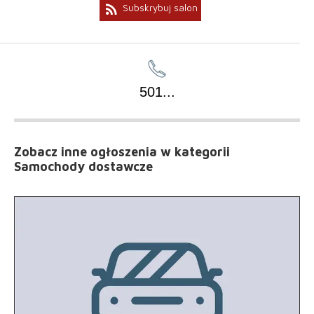
rss_feed
Subskrybuj salon
501
...
Zobacz inne ogłoszenia
w kategorii
Samochody dostawcze