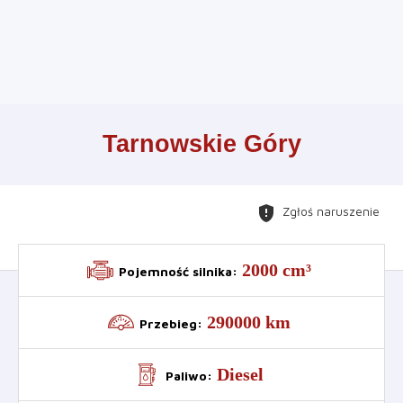
Leaflet
+
Tarnowskie Góry
−
gpp_maybe
Zgłoś naruszenie
2000 cm³
Pojemność silnika
:
290000 km
Przebieg
:
Diesel
Paliwo
: