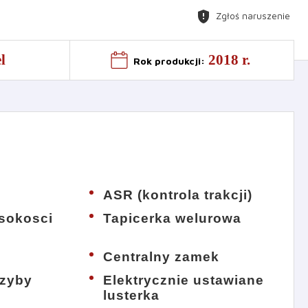
gpp_maybe
Zgłoś naruszenie
l
2018 r.
Rok produkcji
:
ASR (kontrola trakcji)
sokosci
Tapicerka welurowa
Centralny zamek
szyby
Elektrycznie ustawiane
lusterka