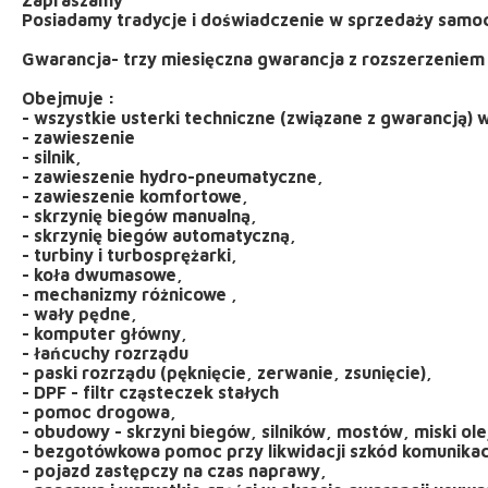
Posiadamy tradycje i doświadczenie w sprzedaży sam
Gwarancja- trzy miesięczna gwarancja z rozszerzeniem 
Obejmuje :
- wszystkie usterki techniczne (związane z gwarancją) 
- zawieszenie
- silnik,
- zawieszenie hydro-pneumatyczne,
- zawieszenie komfortowe,
- skrzynię biegów manualną,
- skrzynię biegów automatyczną,
- turbiny i turbosprężarki,
- koła dwumasowe,
- mechanizmy różnicowe ,
- wały pędne,
- komputer główny,
- łańcuchy rozrządu
- paski rozrządu (pęknięcie, zerwanie, zsunięcie),
- DPF - filtr cząsteczek stałych
- pomoc drogowa,
- obudowy - skrzyni biegów, silników, mostów, miski ole
- bezgotówkowa pomoc przy likwidacji szkód komunikac
- pojazd zastępczy na czas naprawy,