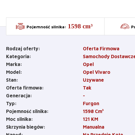
1598 cm³
Pojemność silnika
:
P
Rodzaj oferty
Oferta Firmowa
Kategoria
Samochody Dostawcz
Marka
Opel
Model
Opel Vivaro
Stan
Używane
Oferta firmowa
Tak
Generacja
-
Typ
Furgon
Pojemność silnika
1598
Cm³
Moc silnika
121
KM
Skrzynia biegów
Manualna
Napęd
Na Przednie Koła