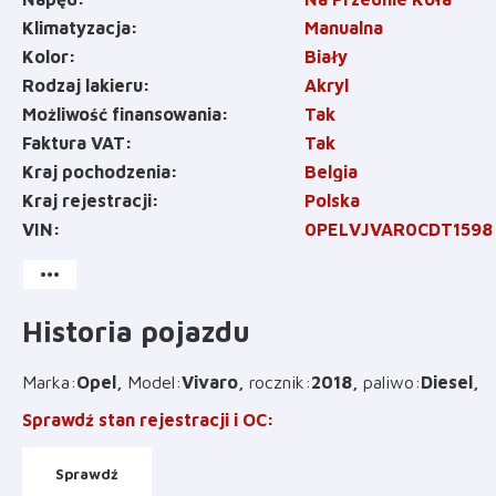
Klimatyzacja
Manualna
Kolor
Biały
Rodzaj lakieru
Akryl
Możliwość finansowania
Tak
Faktura VAT
Tak
Kraj pochodzenia
Belgia
Kraj rejestracji
Polska
VIN
0PELVJVAR0CDT1598
more_horiz
Historia pojazdu
Marka
:
Opel
Model
:
Vivaro
rocznik
:
2018
paliwo
:
Diesel
Sprawdź stan rejestracji i OC
:
Sprawdź