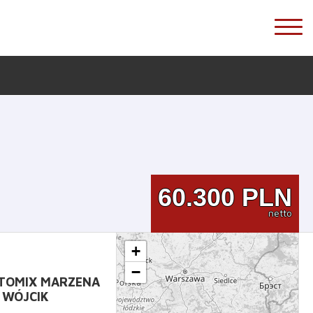
60.300
PLN
netto
+
−
TOMIX MARZENA
WÓJCIK