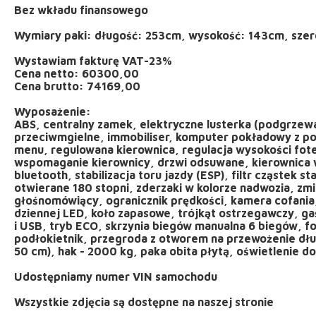
Bez wkładu finansowego
Wymiary paki: długość: 253cm, wysokość: 143cm, sze
Wystawiam fakturę VAT-23%
Cena netto: 60300,00
Cena brutto: 74169,00
Wyposażenie:
ABS, centralny zamek, elektryczne lusterka (podgrzewa
przeciwmgielne, immobiliser, komputer pokładowy z pol
menu, regulowana kierownica, regulacja wysokości fot
wspomaganie kierownicy, drzwi odsuwane, kierownica 
bluetooth, stabilizacja toru jazdy (ESP), filtr cząstek s
otwierane 180 stopni, zderzaki w kolorze nadwozia, zm
głośnomówiący, ogranicznik prędkości, kamera cofania, 
dziennej LED, koło zapasowe, trójkąt ostrzegawczy, ga
i USB, tryb ECO, skrzynia biegów manualna 6 biegów, fo
podłokietnik, przegroda z otworem na przewożenie dł
50 cm), hak - 2000 kg, paka obita płytą, oświetlenie d
Udostępniamy numer VIN samochodu
Wszystkie zdjęcia są dostępne na naszej stronie