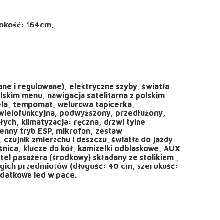
rokość: 164cm,
ne i regulowane), elektryczne szyby, światła
skim menu, nawigacja satelitarna z polskim
ela, tempomat, welurowa tapicerka,
wielofunkcyjna, podwyższony, przedłużony,
tałych, klimatyzacja: ręczna, drzwi tylne
ienny tryb ESP, mikrofon, zestaw
czujnik zmierzchu i deszczu, światła do jazdy
śnica, klucze do kół, kamizelki odblaskowe, AUX
tel pasażera (środkowy) składany ze stolikiem ,
ugich przedmiotów (długość: 40 cm, szerokość:
odatkowe led w pace.