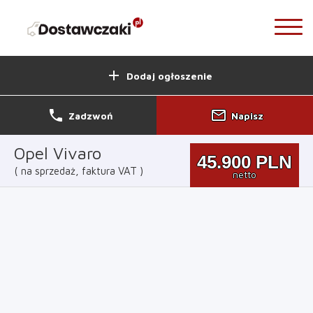
add
Dodaj ogłoszenie
phone
mail_outline
Zadzwoń
Napisz
Opel Vivaro
45.900
PLN
na sprzedaż, faktura VAT
netto