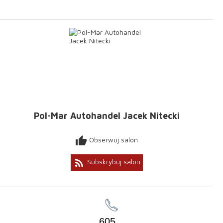
Pol-Mar Autohandel Jacek Nitecki
thumb_up
Obserwuj salon
rss_feed
Subskrybuj salon
605
...