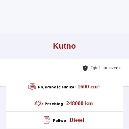
Leaflet
+
Kutno
−
gpp_maybe
Zgłoś naruszenie
1600 cm³
Pojemność silnika
:
248000 km
Przebieg
:
Diesel
Paliwo
: