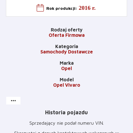
2016 r.
Rok produkcji
:
Rodzaj oferty
Oferta Firmowa
Kategoria
Samochody Dostawcze
Marka
Opel
Model
Opel Vivaro
more_horiz
Historia pojazdu
Sprzedający nie podał numeru VIN
.
Skorzystaj z danych kontaktowych wskazanych w