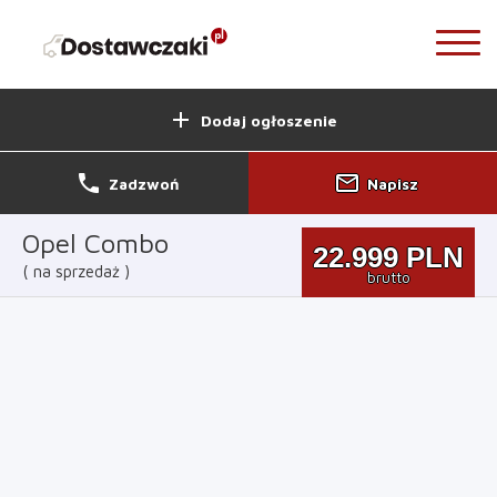
add
Dodaj ogłoszenie
phone
mail_outline
Zadzwoń
Napisz
Opel Combo
22.999
PLN
na sprzedaż
brutto