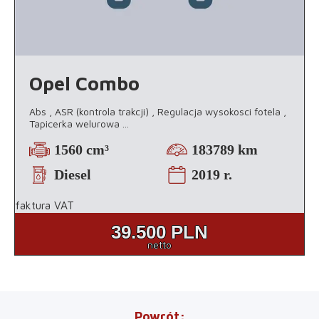
Opel Combo
Abs , ASR (kontrola trakcji) , Regulacja wysokosci fotela ,
Tapicerka welurowa
...
1560 cm³
183789 km
Diesel
2019 r.
faktura VAT
39.500
PLN
netto
Powrót