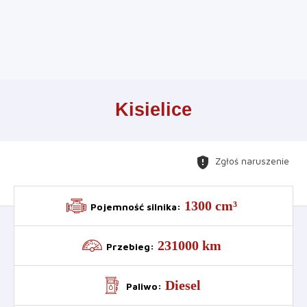
Leaflet
+
Kisielice
−
gpp_maybe
Zgłoś naruszenie
1300 cm³
Pojemność silnika
:
231000 km
Przebieg
:
Diesel
Paliwo
: