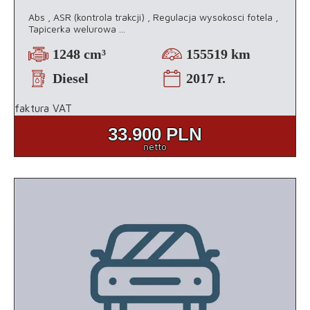
Abs , ASR (kontrola trakcji) , Regulacja wysokosci fotela ,
Tapicerka welurowa
...
1248 cm³
155519 km
Diesel
2017 r.
faktura VAT
33.900
PLN
netto