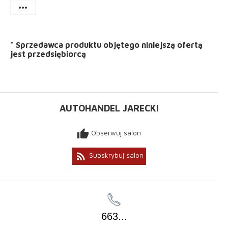
more_horiz
*
Sprzedawca produktu objętego niniejszą ofertą
jest
przedsiębiorcą
AUTOHANDEL JARECKI
thumb_up
Obserwuj salon
rss_feed
Subskrybuj salon
663
...