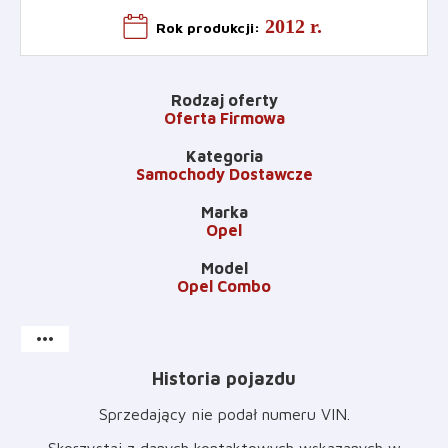
2012 r.
Rok produkcji
:
Rodzaj oferty
Oferta Firmowa
Kategoria
Samochody Dostawcze
Marka
Opel
Model
Opel Combo
more_horiz
Historia pojazdu
Sprzedający nie podał numeru VIN
.
Skorzystaj z danych kontaktowych wskazanych w