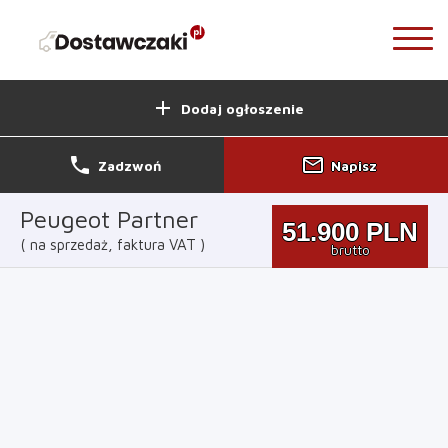
add
Dodaj ogłoszenie
phone
mail_outline
Zadzwoń
Napisz
Peugeot Partner
51.900
PLN
na sprzedaż, faktura VAT
brutto