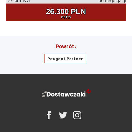
faktura VAT
do negocjacji
26.300
PLN
netto
Powrót
Peugeot Partner