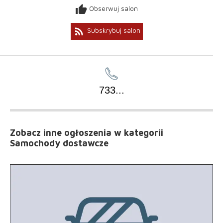
thumb_up
Obserwuj salon
rss_feed
Subskrybuj salon
733
...
Zobacz inne ogłoszenia
w kategorii
Samochody dostawcze