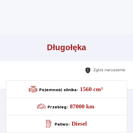
Leaflet
+
Długołęka
−
gpp_maybe
Zgłoś naruszenie
1560 cm³
Pojemność silnika
:
87000 km
Przebieg
:
Diesel
Paliwo
: