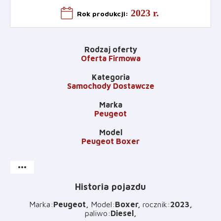
2023 r.
Rok produkcji
:
Rodzaj oferty
Oferta Firmowa
Kategoria
Samochody Dostawcze
Marka
Peugeot
Model
Peugeot Boxer
more_horiz
Historia pojazdu
Marka
:
Peugeot
Model
:
Boxer
rocznik
:
2023
paliwo
:
Diesel