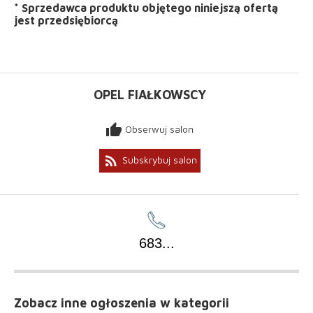
*
Sprzedawca produktu objętego niniejszą ofertą
jest
przedsiębiorcą
OPEL FIAŁKOWSCY
thumb_up
Obserwuj salon
rss_feed
Subskrybuj salon
683
...
Zobacz inne ogłoszenia
w kategorii