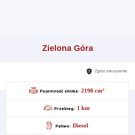
Leaflet
+
Zielona Góra
−
gpp_maybe
Zgłoś naruszenie
2198 cm³
Pojemność silnika
:
1 km
Przebieg
:
Diesel
Paliwo
: