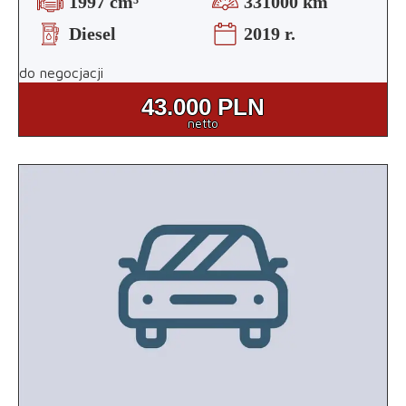
1997 cm³
331000 km
Diesel
2019 r.
do negocjacji
43.000
PLN
netto