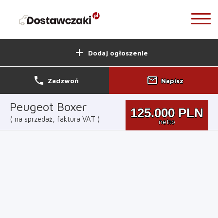
add
Dodaj ogłoszenie
phone
mail_outline
Zadzwoń
Napisz
Peugeot Boxer
125.000
PLN
na sprzedaż, faktura VAT
netto