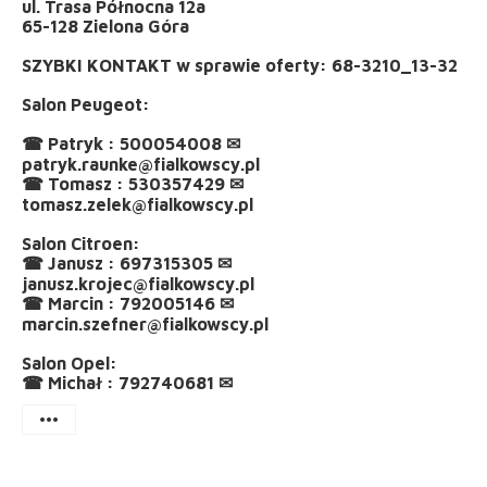
ul. Trasa Północna 12a
65-128 Zielona Góra
SZYBKI KONTAKT w sprawie oferty: 68-3210_13-32
Salon Peugeot:
☎ Patryk : 500054008 ✉
patryk.raunke@fialkowscy.pl
☎ Tomasz : 530357429 ✉
tomasz.zelek@fialkowscy.pl
Salon Citroen:
☎ Janusz : 697315305 ✉
janusz.krojec@fialkowscy.pl
☎ Marcin : 792005146 ✉
marcin.szefner@fialkowscy.pl
Salon Opel:
☎ Michał : 792740681 ✉
more_horiz