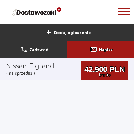
add
Dodaj ogłoszenie
phone
mail_outline
Zadzwoń
Napisz
Nissan Elgrand
42.900
PLN
na sprzedaż
brutto