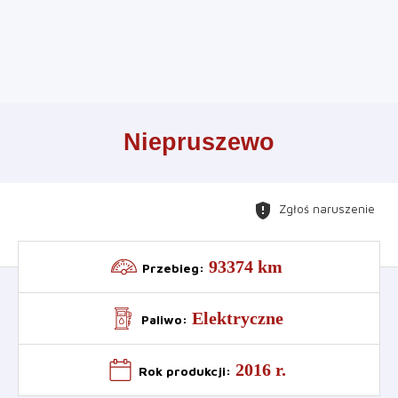
Leaflet
+
Niepruszewo
−
gpp_maybe
Zgłoś naruszenie
93374 km
Przebieg
:
Elektryczne
Paliwo
:
2016 r.
Rok produkcji
: