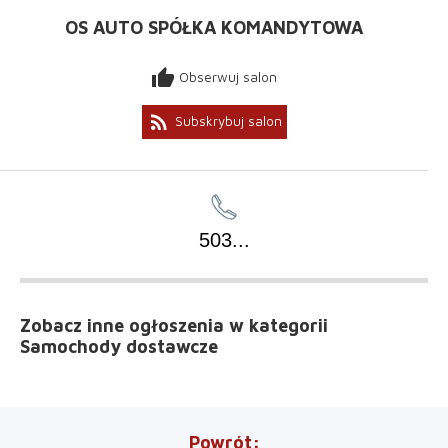
OS AUTO SPÓŁKA KOMANDYTOWA
thumb_up
Obserwuj salon
rss_feed
Subskrybuj salon
503
...
Zobacz inne ogłoszenia
w kategorii
Samochody dostawcze
Powrót