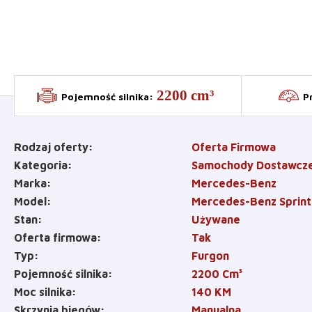
2200 cm³
Pojemność silnika
:
P
Rodzaj oferty
Oferta Firmowa
Kategoria
Samochody Dostawcz
Marka
Mercedes-Benz
Model
Mercedes-Benz Sprint
Stan
Używane
Oferta firmowa
Tak
Typ
Furgon
Pojemność silnika
2200
Cm³
Moc silnika
140
KM
Skrzynia biegów
Manualna