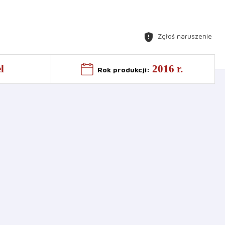
gpp_maybe
Zgłoś naruszenie
l
2016 r.
Rok produkcji
: