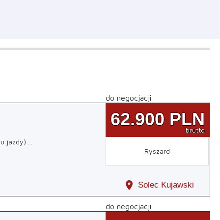
do negocjacji
62.900
PLN
brutto
ru jazdy)
...
Ryszard
location_on
Solec Kujawski
do negocjacji