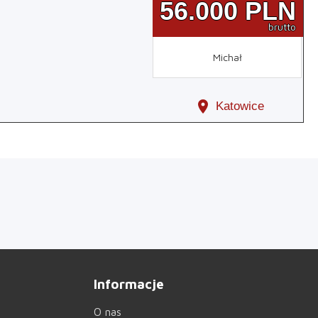
56.000
PLN
brutto
Michał
location_on
Katowice
Informacje
O nas