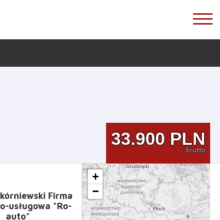
33.900
PLN
brutto
+
−
kórniewski Firma
o-usługowa "Ro-
auto"