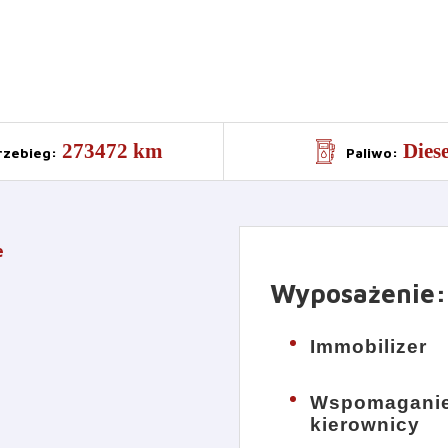
273472 km
Diese
rzebieg
:
Paliwo
:
e
Wyposażenie
:
Immobilizer
Wspomagani
kierownicy