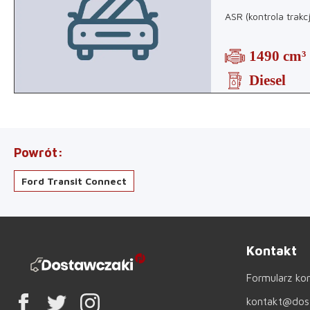
ASR (kontrola trakc
1490 cm³
Diesel
Powrót
Ford Transit Connect
Kontakt
Formularz ko
kontakt@dost