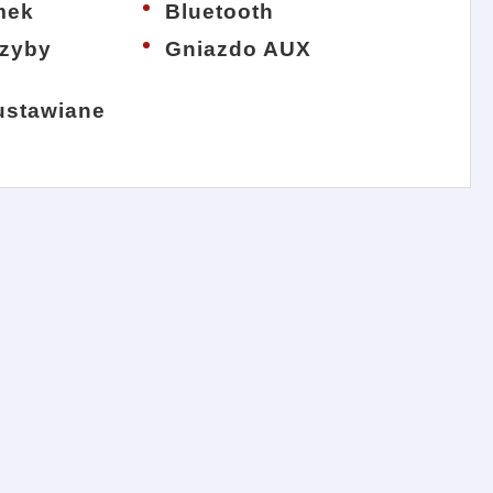
mek
Bluetooth
szyby
Gniazdo AUX
 ustawiane