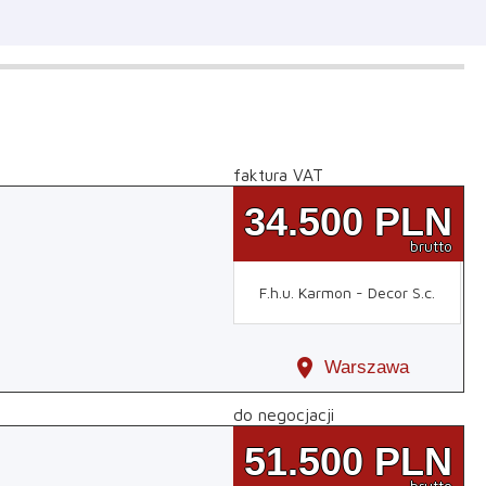
faktura VAT
34.500
PLN
brutto
F.h.u. Karmon - Decor S.c.
location_on
Warszawa
do negocjacji
51.500
PLN
brutto