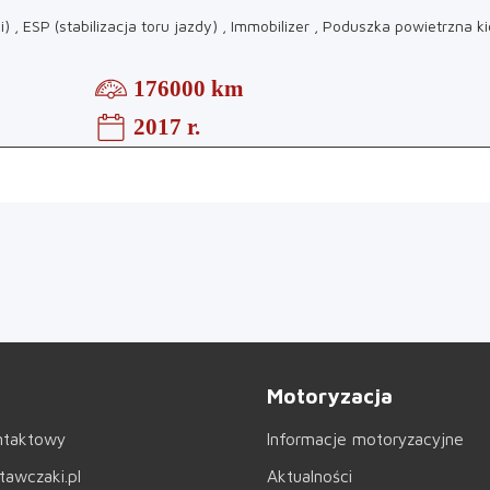
ji) , ESP (stabilizacja toru jazdy) , Immobilizer , Poduszka powietrzna 
176000 km
2017 r.
Motoryzacja
ntaktowy
Informacje motoryzacyjne
awczaki.pl
Aktualności