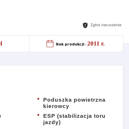
gpp_maybe
Zgłoś naruszenie
l
2011 r.
Rok produkcji
:
Poduszka powietrzna
kierowcy
e
ESP (stabilizacja toru
jazdy)