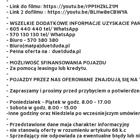
-
- Link do filmu: https://youtu.be/rPPtHZkLZ1M
- Link 2 dofilmu : https://youtu.be/BLHw8eCBWYA
-
- WSZELKIE DODATKOWE INFORMACJE UZYSKACIE PA
- 605 440 440 tel/ WhatsApp
- 570 130 130 tel/ WhatsApp
- Biuro - 570 380 380
- Biuro(małpa)duetduda.pl
- Pełna oferta na : duetduda.pl
-
- MOŻLIWOŚĆ SFINANSOWANIA POJAZDU
- Za pomocą leasingu lub kredytu.
-
- POJAZDY PRZEZ NAS OFEROWANE ZNAJDUJĄ SIĘ NA 
-
- Zapraszamy i prosimy przed przybyciem o potwierdzen
-
- Poniedziałek - Piątek w godz. 8.00 - 17.00
- Sobota w godz. 8.00 - 15.00
-Inne godziny oraz Niedziela po wcześniejszym umówie
-
- Przedstawione dane maja charakter informacyjny
- nie stanowią oferty w rozumieniu artykułu 66 k.c
- Sprzedający nie odpowiada za ewentualne błędy lub ni