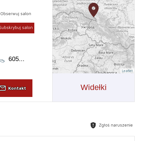
Obserwuj salon
Subskrybuj salon
605
...
Leaflet
Widełki
il_outline
Kontakt
gpp_maybe
Zgłoś naruszenie