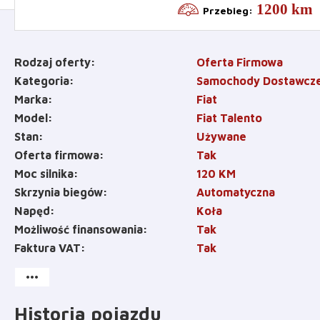
1200 km
Przebieg
:
Rodzaj oferty
Oferta Firmowa
Kategoria
Samochody Dostawcz
Marka
Fiat
Model
Fiat Talento
Stan
Używane
Oferta firmowa
Tak
Moc silnika
120
KM
Skrzynia biegów
Automatyczna
Napęd
Koła
Możliwość finansowania
Tak
Faktura VAT
Tak
more_horiz
Historia pojazdu