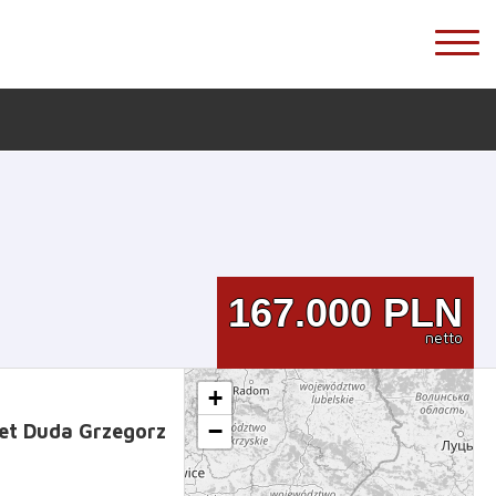
167.000
PLN
netto
+
−
et Duda Grzegorz