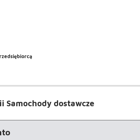
rzedsiębiorcą
ii Samochody dostawcze
nto