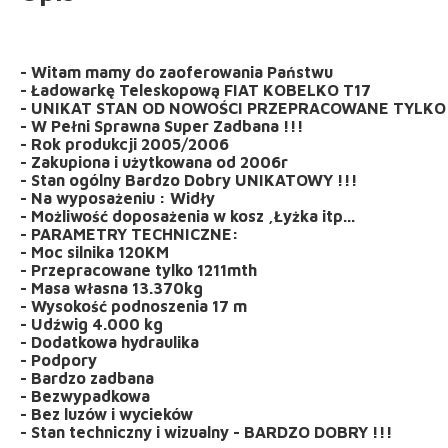
- Witam mamy do zaoferowania Państwu
- Ładowarkę Teleskopową FIAT KOBELKO T17
- UNIKAT STAN OD NOWOŚCI PRZEPRACOWANE TYLKO 
- W Pełni Sprawna Super Zadbana !!!
- Rok produkcji 2005/2006
- Zakupiona i użytkowana od 2006r
- Stan ogólny Bardzo Dobry UNIKATOWY !!!
- Na wyposażeniu : Widły
- Możliwość doposażenia w kosz ,Łyżka itp...
- PARAMETRY TECHNICZNE:
- Moc silnika 120KM
- Przepracowane tylko 1211mth
- Masa własna 13.370kg
- Wysokość podnoszenia 17 m
- Udźwig 4.000 kg
- Dodatkowa hydraulika
- Podpory
- Bardzo zadbana
- Bezwypadkowa
- Bez luzów i wycieków
- Stan techniczny i wizualny - BARDZO DOBRY !!!