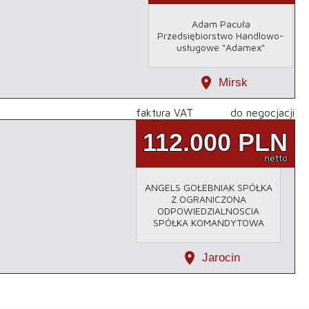
Adam Pacuła
Przedsiębiorstwo Handlowo-
usługowe "Adamex"
location_on
Mirsk
faktura VAT
do negocjacji
112.000
PLN
netto
ANGELS GOŁEBNIAK SPÓŁKA
Z OGRANICZONA
ODPOWIEDZIALNOSCIA
SPÓŁKA KOMANDYTOWA
location_on
Jarocin