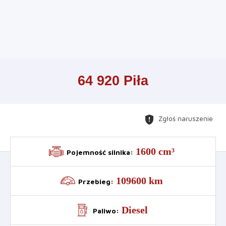
Leaflet
+
64 920 Piła
−
gpp_maybe
Zgłoś naruszenie
1600 cm³
Pojemność silnika
:
109600 km
Przebieg
:
Diesel
Paliwo
: