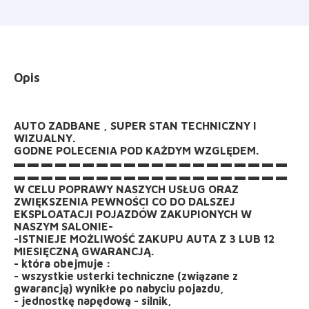
Opis
AUTO ZADBANE , SUPER STAN TECHNICZNY I
WIZUALNY.
GODNE POLECENIA POD KAŻDYM WZGLĘDEM.
▬ ▬ ▬ ▬ ▬ ▬ ▬ ▬ ▬ ▬ ▬ ▬ ▬ ▬ ▬ ▬ ▬ ▬ ▬ ▬
▬ ▬ ▬ ▬ ▬ ▬ ▬ ▬ ▬ ▬ ▬ ▬ ▬ ▬ ▬ ▬ ▬ ▬ ▬ ▬
W CELU POPRAWY NASZYCH USŁUG ORAZ
ZWIĘKSZENIA PEWNOŚCI CO DO DALSZEJ
EKSPLOATACJI POJAZDÓW ZAKUPIONYCH W
NASZYM SALONIE-
-ISTNIEJE MOŻLIWOŚĆ ZAKUPU AUTA Z 3 LUB 12
MIESIĘCZNĄ GWARANCJĄ.
- która obejmuje :
- wszystkie usterki techniczne (związane z
gwarancją) wynikłe po nabyciu pojazdu,
- jednostkę napędową - silnik,