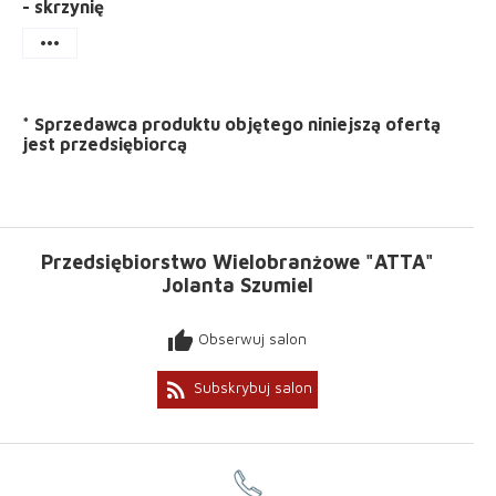
- skrzynię
more_horiz
*
Sprzedawca produktu objętego niniejszą ofertą
jest
przedsiębiorcą
Przedsiębiorstwo Wielobranżowe "ATTA"
Jolanta Szumiel
thumb_up
Obserwuj salon
rss_feed
Subskrybuj salon