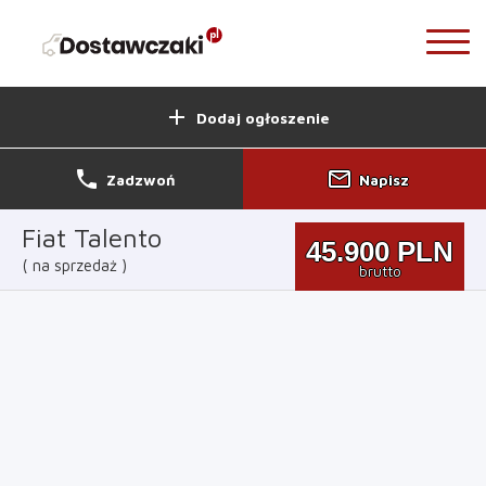
add
Dodaj ogłoszenie
phone
mail_outline
Zadzwoń
Napisz
Fiat Talento
45.900
PLN
na sprzedaż
brutto