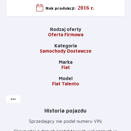
2016 r.
Rok produkcji
:
Rodzaj oferty
Oferta Firmowa
Kategoria
Samochody Dostawcze
Marka
Fiat
Model
Fiat Talento
more_horiz
Historia pojazdu
Sprzedający nie podał numeru VIN
.
Skorzystaj z danych kontaktowych wskazanych w