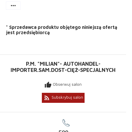
more_horiz
*
Sprzedawca produktu objętego niniejszą ofertą
jest
przedsiębiorcą
P.M. "MILIAN"- AUTOHANDEL-
IMPORTER.SAM.DOST-CIĘŻ-SPECJALNYCH
thumb_up
Obserwuj salon
rss_feed
Subskrybuj salon