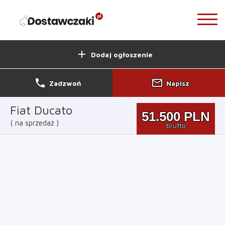
add
Dodaj ogłoszenie
phone
mail_outline
Zadzwoń
Napisz
Fiat Ducato
51.500
PLN
na sprzedaż
brutto