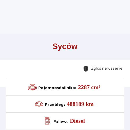
Leaflet
+
Syców
−
gpp_maybe
Zgłoś naruszenie
2287 cm³
Pojemność silnika
:
488189 km
Przebieg
:
Diesel
Paliwo
: