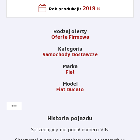
2019 r.
Rok produkcji
:
Rodzaj oferty
Oferta Firmowa
Kategoria
Samochody Dostawcze
Marka
Fiat
Model
Fiat Ducato
more_horiz
Historia pojazdu
Sprzedający nie podał numeru VIN
.
Skorzystaj z danych kontaktowych wskazanych w