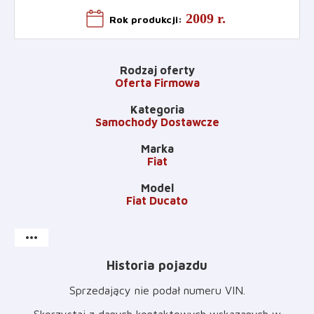
2009 r.
Rok produkcji
:
Rodzaj oferty
Oferta Firmowa
Kategoria
Samochody Dostawcze
Marka
Fiat
Model
Fiat Ducato
more_horiz
Historia pojazdu
Sprzedający nie podał numeru VIN
.
Skorzystaj z danych kontaktowych wskazanych w