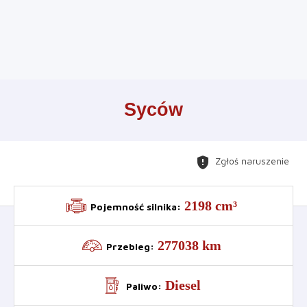
Leaflet
+
Syców
−
gpp_maybe
Zgłoś naruszenie
2198 cm³
Pojemność silnika
:
277038 km
Przebieg
:
Diesel
Paliwo
: