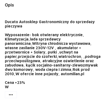
Opis
Ducato Autosklep Gastronomiczny do sprzedaży
pieczywa
Wyposażenie: bok otwierany elektrycznie,
Klimatyzacja,lada sprzedawcy
panoramiczna,Witryna chłodnicza wystawowa,
własne zasilanie 230V-12V , akumulator +
przetwornice + Solary, pułki ,uchwyt na
papier,przejście do szoferki,wiatrochron, ,podłoga
przeciwpoślizgowa, atrakcyjne oświetlenie oraz
zabudowa, kącik socjalno-sanitarny-zlewozmywak
dwu komorowy, woda ciepła i zimna,Rok prod
2010,W ofercie inne pojazdy, automilian.pl
Cena +23%
W
more_horiz