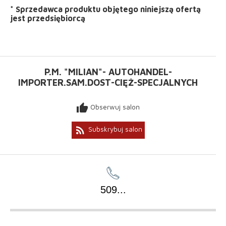
*
Sprzedawca produktu objętego niniejszą ofertą
jest
przedsiębiorcą
P.M. "MILIAN"- AUTOHANDEL-
IMPORTER.SAM.DOST-CIĘŻ-SPECJALNYCH
thumb_up
Obserwuj salon
rss_feed
Subskrybuj salon
509
...