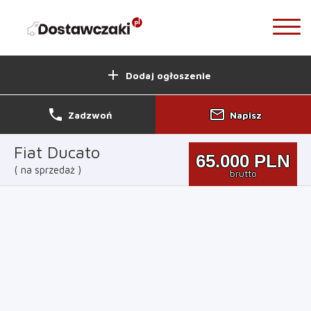
add
Dodaj ogłoszenie
phone
mail_outline
Zadzwoń
Napisz
Fiat Ducato
65.000
PLN
na sprzedaż
brutto