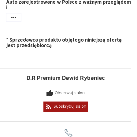
Auto zarejestrowane w Polsce z ważnym przeglądem
i
more_horiz
*
Sprzedawca produktu objętego niniejszą ofertą
jest
przedsiębiorcą
D.R Premium Dawid Rybaniec
thumb_up
Obserwuj salon
rss_feed
Subskrybuj salon