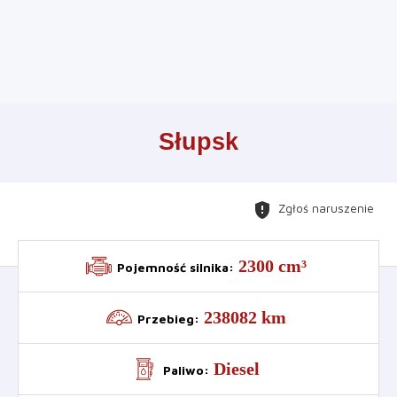
Leaflet
+
Słupsk
−
gpp_maybe
Zgłoś naruszenie
2300 cm³
Pojemność silnika
:
238082 km
Przebieg
:
Diesel
Paliwo
: