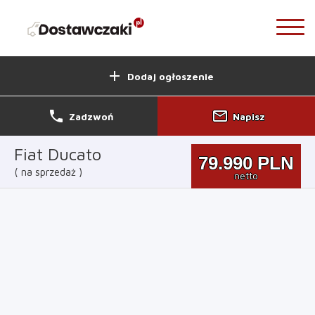
add
Dodaj ogłoszenie
phone
mail_outline
Zadzwoń
Napisz
Fiat Ducato
79.990
PLN
na sprzedaż
netto