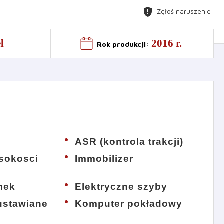
gpp_maybe
Zgłoś naruszenie
l
2016 r.
Rok produkcji
:
ASR (kontrola trakcji)
sokosci
Immobilizer
mek
Elektryczne szyby
 ustawiane
Komputer pokładowy