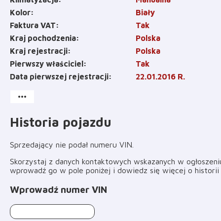
Kolor
Biały
Faktura VAT
Tak
Kraj pochodzenia
Polska
Kraj rejestracji
Polska
Pierwszy właściciel
Tak
Data pierwszej rejestracji
22.01.2016 R.
more_horiz
Historia pojazdu
Sprzedający nie podał numeru VIN
.
Skorzystaj z danych kontaktowych wskazanych w ogłoszeniu 
wprowadź go w pole poniżej i dowiedz się więcej o histori
Wprowadź numer VIN