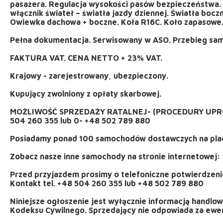
pasażera. Regulacja wysokości pasów bezpieczeństwa.
włącznik świateł – światła jazdy dziennej. Światła bocz
Owiewka dachowa + boczne. Koła R16C. Koło zapasowe. 
Pełna dokumentacja. Serwisowany w ASO. Przebieg sa
FAKTURA VAT. CENA NETTO + 23% VAT.
Krajowy - zarejestrowany, ubezpieczony.
Kupujący zwolniony z opłaty skarbowej.
MOŻLIWOŚĆ SPRZEDAŻY RATALNEJ- (PROCEDURY UPROSZ
504 260 355 lub 0- +48 502 789 880
Posiadamy ponad 100 samochodów dostawczych na plac
Zobacz nasze inne samochody na stronie internetowej: 
Przed przyjazdem prosimy o telefoniczne potwierdzenie
Kontakt tel. +48 504 260 355 lub +48 502 789 880
Niniejsze ogłoszenie jest wyłącznie informacją handlową 
Kodeksu Cywilnego. Sprzedający nie odpowiada za ewent