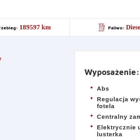
189597 km
Diese
rzebieg
:
Paliwo
:
e
Wyposażenie
:
Abs
Regulacja wy
fotela
Centralny za
Elektrycznie
lusterka