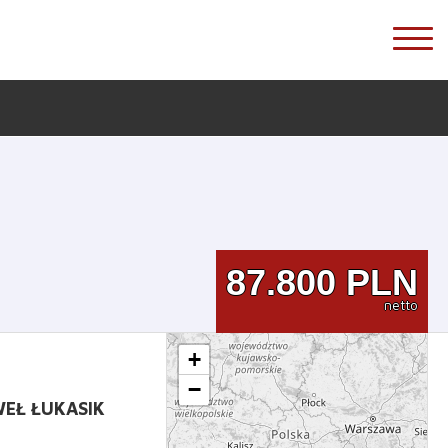
87.800
PLN
netto
+
−
EŁ ŁUKASIK