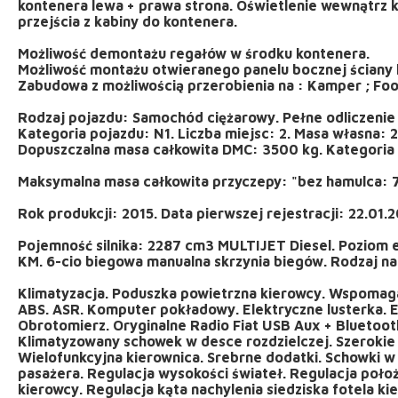
kontenera lewa + prawa strona. Oświetlenie wewnątrz k
przejścia z kabiny do kontenera.
Możliwość demontażu regałów w środku kontenera.
Możliwość montażu otwieranego panelu bocznej ściany 
Zabudowa z możliwością przerobienia na : Kamper ; Food
Rodzaj pojazdu: Samochód ciężarowy. Pełne odliczenie
Kategoria pojazdu: N1. Liczba miejsc: 2. Masa własna: 
Dopuszczalna masa całkowita DMC: 3500 kg. Kategoria 
Maksymalna masa całkowita przyczepy: "bez hamulca: 7
Rok produkcji: 2015. Data pierwszej rejestracji: 22.01.2
Pojemność silnika: 2287 cm3 MULTIJET Diesel. Poziom em
KM. 6-cio biegowa manualna skrzynia biegów. Rodzaj na
Klimatyzacja. Poduszka powietrzna kierowcy. Wspomagan
ABS. ASR. Komputer pokładowy. Elektryczne lusterka. E
Obrotomierz. Oryginalne Radio Fiat USB Aux + Bluetoo
Klimatyzowany schowek w desce rozdzielczej. Szerokie 
Wielofunkcyjna kierownica. Srebrne dodatki. Schowki w 
pasażera. Regulacja wysokości świateł. Regulacja położ
kierowcy. Regulacja kąta nachylenia siedziska fotela ki