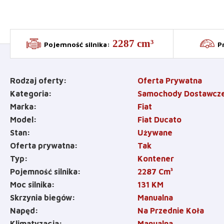
2287 cm³
Pojemność silnika
:
P
Rodzaj oferty
Oferta Prywatna
Kategoria
Samochody Dostawcz
Marka
Fiat
Model
Fiat Ducato
Stan
Używane
Oferta prywatna
Tak
Typ
Kontener
Pojemność silnika
2287
Cm³
Moc silnika
131
KM
Skrzynia biegów
Manualna
Napęd
Na Przednie Koła
Klimatyzacja
Manualna