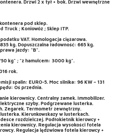
ontenera. Drzwi 2 x tył + bok. Drzwi wewnętrzne
kontenera pod sklep.
 Truck ; Koniowóz ; Sklep ITP.
 podatku VAT. Homologacja ciężarowa.
2835 kg. Dopuszczalna ładowność: 665 kg.
prawa jazdy: "B".
50 kg" ; "z hamulcem: 3000 kg".
016 rok.
isji spalin: EURO-5. Moc silnika: 96 KW – 131
pędu: Oś przednia.
ie kierownicy. Centralny zamek. Immobilizer.
lektryczne szyby. Podgrzewane lusterka.
th. Zegarek. Termometr zewnętrzny.
lusterka. Kierunkowskazy w lusterkach.
desce rozdzielczej. Podłokietnik kierowcy +
enia kierownicy. Regulacja wysokości fotela
erowcy. Regulacja lędźwiowa fotela kierowcy +