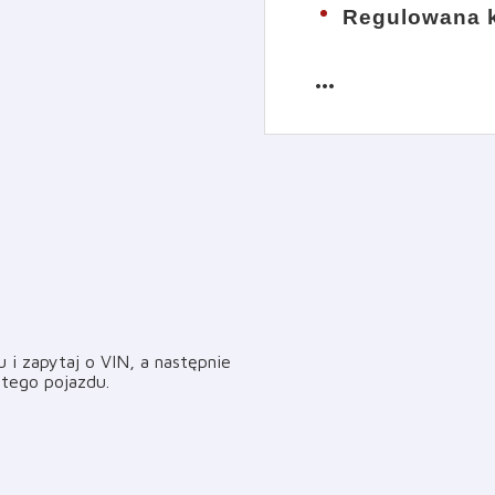
Regulowana k
more_horiz
i zapytaj o VIN, a następnie
i tego pojazdu
.