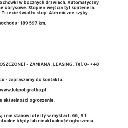
 Schowki w bocznych drzwiach. Automatyczny
ne obrysowe. Stopień wejścia tył kontenera.
Trzecie światło stop. Atermiczne szyby.
mochodu: 189 597 km.
CZONE) - ZAMIANA, LEASING. Tel. 0- +48
u - zapraszamy do kontaktu.
www.lukpol.gratka.pl
 aktualności ogłoszenia.
i nie stanowi oferty w myśl art. 66, § 1.
ualne błędy lub nieaktualność ogłoszenia.