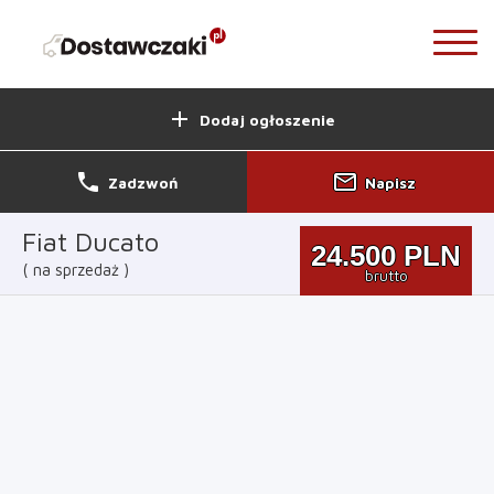
add
Dodaj ogłoszenie
phone
mail_outline
Zadzwoń
Napisz
Fiat Ducato
24.500
PLN
na sprzedaż
brutto