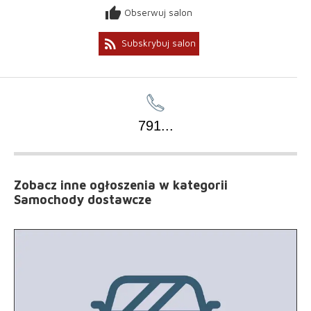
thumb_up
Obserwuj salon
rss_feed
Subskrybuj salon
791
...
Zobacz inne ogłoszenia
w kategorii
Samochody dostawcze