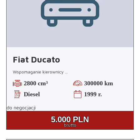
Fiat Ducato
Wspomaganie kierownicy
...
2800 cm³
300000 km
Diesel
1999 r.
do negocjacji
5.000
PLN
brutto