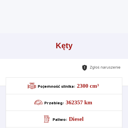
Leaflet
+
Kęty
−
gpp_maybe
Zgłoś naruszenie
2300 cm³
Pojemność silnika
:
362357 km
Przebieg
:
Diesel
Paliwo
: