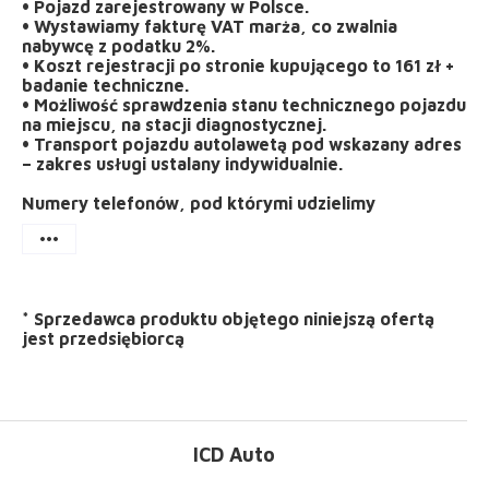
• Pojazd zarejestrowany w Polsce.
• Wystawiamy fakturę VAT marża, co zwalnia
nabywcę z podatku 2%.
• Koszt rejestracji po stronie kupującego to 161 zł +
badanie techniczne.
• Możliwość sprawdzenia stanu technicznego pojazdu
na miejscu, na stacji diagnostycznej.
• Transport pojazdu autolawetą pod wskazany adres
– zakres usługi ustalany indywidualnie.
Numery telefonów, pod którymi udzielimy
more_horiz
*
Sprzedawca produktu objętego niniejszą ofertą
jest
przedsiębiorcą
ICD Auto