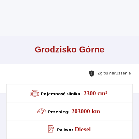
Leaflet
+
Grodzisko Górne
−
gpp_maybe
Zgłoś naruszenie
2300 cm³
Pojemność silnika
:
203000 km
Przebieg
:
Diesel
Paliwo
: