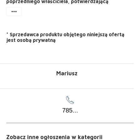
poprzedniego właściciela, potwierdzającą
more_horiz
*
Sprzedawca produktu objętego niniejszą ofertą
jest
osobą prywatną
Mariusz
785
...
Zobacz inne ogłoszenia
w kategorii