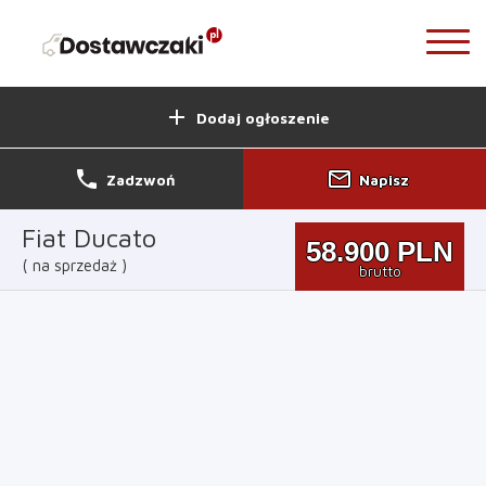
add
Dodaj ogłoszenie
phone
mail_outline
Zadzwoń
Napisz
Fiat Ducato
58.900
PLN
na sprzedaż
brutto