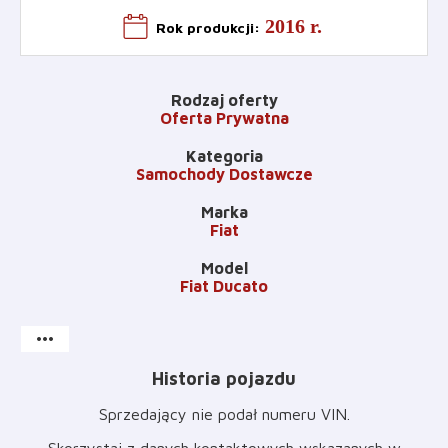
2016 r.
Rok produkcji
:
Rodzaj oferty
Oferta Prywatna
Kategoria
Samochody Dostawcze
Marka
Fiat
Model
Fiat Ducato
more_horiz
Historia pojazdu
Sprzedający nie podał numeru VIN
.
Skorzystaj z danych kontaktowych wskazanych w