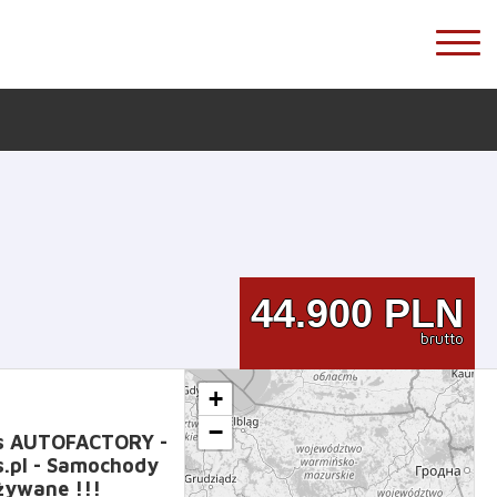
44.900
PLN
brutto
+
−
rs AUTOFACTORY -
s.pl - Samochody
żywane !!!