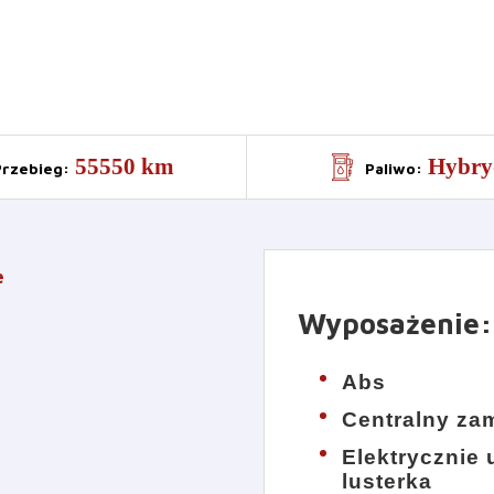
55550 km
Hybry
Przebieg
:
Paliwo
:
e
Wyposażenie
:
Abs
Centralny za
Elektrycznie
lusterka