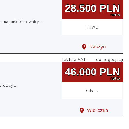
28.500
PLN
netto
Wspomaganie kierownicy
...
FHWC
location_on
Raszyn
faktura VAT
do negocjacji
46.000
PLN
netto
kierowcy
...
Łukasz
location_on
Wieliczka