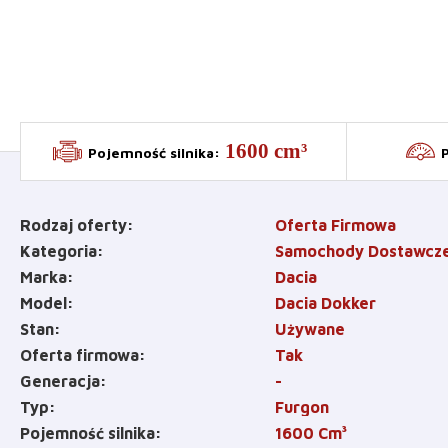
1600 cm³
Pojemność silnika
:
Rodzaj oferty
Oferta Firmowa
Kategoria
Samochody Dostawcz
Marka
Dacia
Model
Dacia Dokker
Stan
Używane
Oferta firmowa
Tak
Generacja
-
Typ
Furgon
Pojemność silnika
1600
Cm³