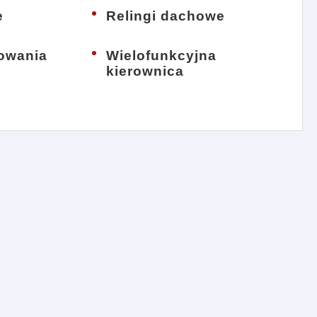
e
Relingi dachowe
kowania
Wielofunkcyjna
kierownica