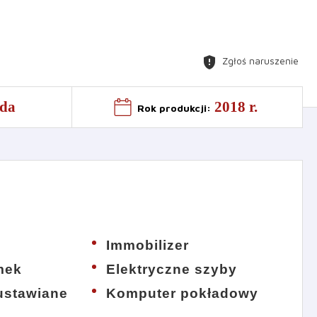
gpp_maybe
Zgłoś naruszenie
da
2018 r.
Rok produkcji
:
Immobilizer
mek
Elektryczne szyby
 ustawiane
Komputer pokładowy