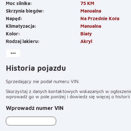
Moc silnika
75
KM
Skrzynia biegów
Manualna
Napęd
Na Przednie Koła
Klimatyzacja
Manualna
Kolor
Biały
Rodzaj lakieru
Akryl
more_horiz
Historia pojazdu
Sprzedający nie podał numeru VIN
.
Skorzystaj z danych kontaktowych wskazanych w ogłoszeniu 
wprowadź go w pole poniżej i dowiedz się więcej o histori
Wprowadź numer VIN