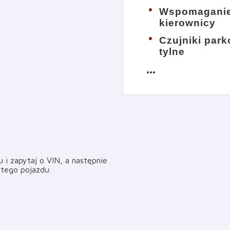
Wspomagani
kierownicy
Czujniki par
tylne
more_horiz
i zapytaj o VIN, a następnie
i tego pojazdu
.