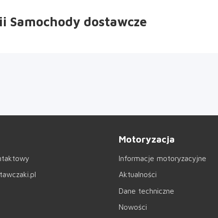
ii Samochody dostawcze
Motoryzacja
ntaktowy
Informacje motoryzacyjne
awczaki.pl
Aktualności
Dane techniczne
Nowości