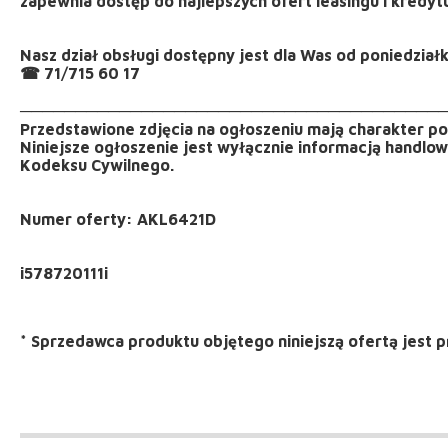
zapewnia dostęp do najlepszych ofert leasingu i kredyt
Nasz dział obsługi dostępny jest dla Was od poniedział
☎ 71/715 60 17
──────────────────────────────────────
Przedstawione zdjęcia na ogłoszeniu mają charakter p
Niniejsze ogłoszenie jest wyłącznie informacją handlową 
Kodeksu Cywilnego.
Numer oferty: AKL6421D
*
Sprzedawca produktu objętego niniejszą ofertą jest
p