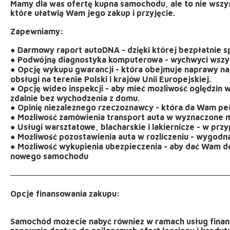
Mamy dla was ofertę kupna samochodu, ale to nie wsz
które ułatwią Wam jego zakup i przyjęcie.
Zapewniamy:
● Darmowy raport autoDNA - dzięki której bezpłatnie s
● Podwójną diagnostyka komputerowa - wychwyci wszy
● Opcję wykupu gwarancji - która obejmuje naprawy na
obsługi na terenie Polski i krajów Unii Europejskiej.
● Opcję wideo inspekcji - aby mieć możliwość oględzi
zdalnie bez wychodzenia z domu.
● Opinię niezależnego rzeczoznawcy - która da Wam peł
● Możliwość zamówienia transport auta w wyznaczone m
● Usługi warsztatowe, blacharskie i lakiernicze - w pr
● Możliwość pozostawienia auta w rozliczeniu - wygod
● Możliwość wykupienia ubezpieczenia - aby dać Wam do
nowego samochodu
──────────────────────────────────────
Opcje finansowania zakupu:
Samochód możecie nabyć również w ramach usług fina