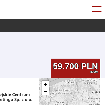
59.700
PLN
netto
+
−
ejskie Centrum
tingu Sp. z o.o.