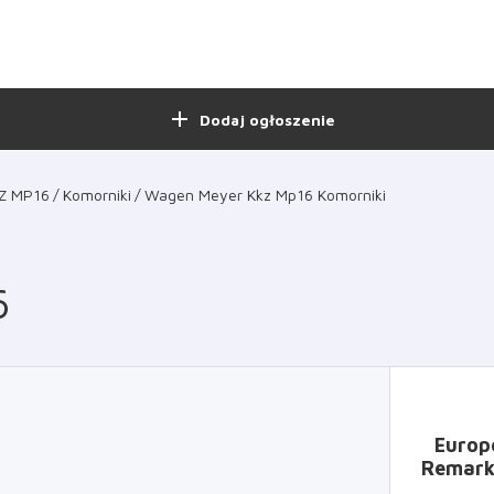
add
Dodaj ogłoszenie
Z MP16
Komorniki
Wagen Meyer Kkz Mp16 Komorniki
6
Europ
Remarke