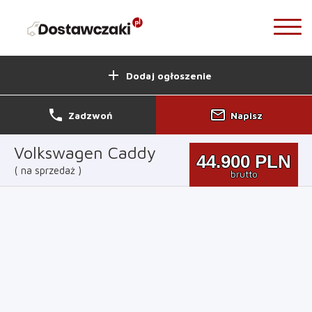
add
Dodaj ogłoszenie
phone
mail_outline
Zadzwoń
Napisz
Volkswagen Caddy
44.900
PLN
na sprzedaż
brutto