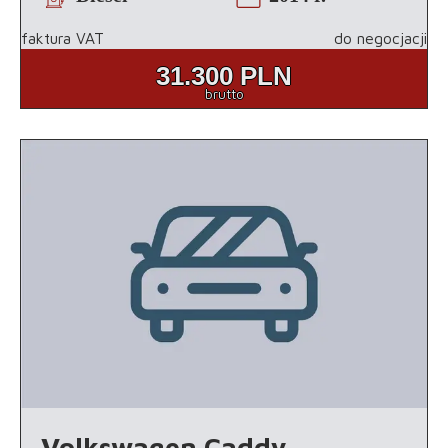
faktura VAT
do negocjacji
31.300
PLN
brutto
Volkswagen Caddy