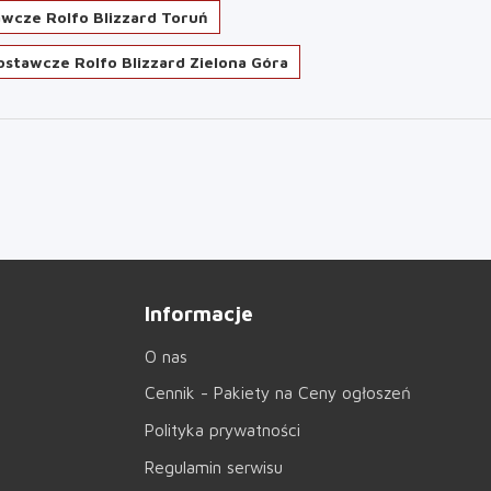
wcze Rolfo Blizzard Toruń
ostawcze Rolfo Blizzard Zielona Góra
Informacje
O nas
Cennik - Pakiety na Ceny ogłoszeń
Polityka prywatności
Regulamin serwisu