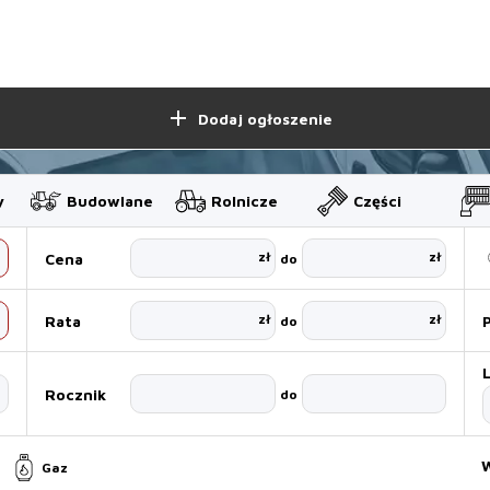
add
Dodaj ogłoszenie
y
Budowlane
Rolnicze
Części
zł
zł
Cena
do
zł
zł
Rata
do
Rocznik
do
W
Gaz