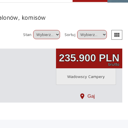
 salonów, komisów
view_module
Stan
Sortuj
235.900
PLN
brutto
Wadowscy Campery
location_on
Gaj