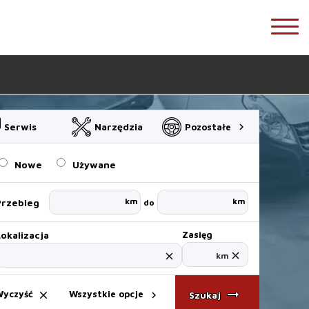
chevron_right
Serwis
Narzędzia
Pozostałe
Nowe
Używane
km
km
Przebieg
do
Lokalizacja
Zasięg
close
close
km
arrow_right_alt
yczyść
Wszystkie opcje
Szukaj
close
chevron_right