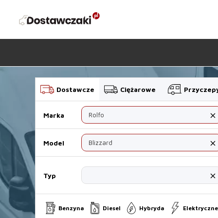
Dostawcze
Ciężarowe
Przyczep
Marka
close
Model
close
Typ
close
Benzyna
Diesel
Hybryda
Elektryczne