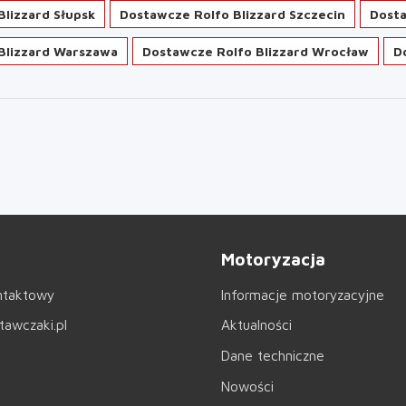
lizzard Słupsk
Dostawcze Rolfo Blizzard Szczecin
Dosta
Blizzard Warszawa
Dostawcze Rolfo Blizzard Wrocław
D
Motoryzacja
ntaktowy
Informacje motoryzacyjne
awczaki.pl
Aktualności
Dane techniczne
Nowości