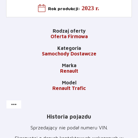
2023 r.
Rok produkcji
:
Rodzaj oferty
Oferta Firmowa
Kategoria
Samochody Dostawcze
Marka
Renault
Model
Renault Trafic
more_horiz
Historia pojazdu
Sprzedający nie podał numeru VIN
.
Skorzystaj z danych kontaktowych wskazanych w