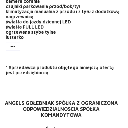
kamera cofania
czujniki parkowania przód/bok/tył
klimatyzacja manualna z przodu i z tyłu z dodatkową
nagrzewnicą
światła do jazdy dziennej LED
światła FULL LED
ogrzewana szyba tylna
lusterko
more_horiz
*
Sprzedawca produktu objętego niniejszą ofertą
jest
przedsiębiorcą
ANGELS GOŁEBNIAK SPÓŁKA Z OGRANICZONA
ODPOWIEDZIALNOSCIA SPÓŁKA
KOMANDYTOWA