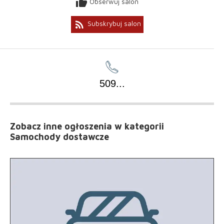
thumb_up
Obserwuj salon
rss_feed
Subskrybuj salon
509
...
Zobacz inne ogłoszenia
w kategorii
Samochody dostawcze