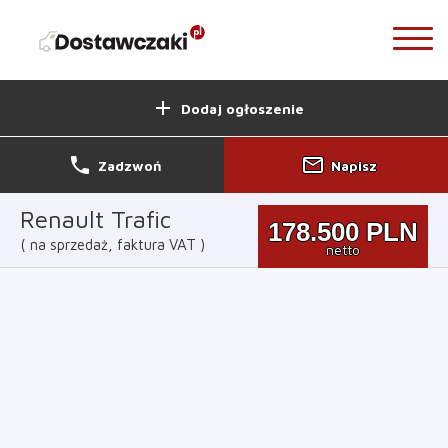
add
Dodaj ogłoszenie
phone
mail_outline
Zadzwoń
Napisz
Renault Trafic
178.500
PLN
na sprzedaż, faktura VAT
netto