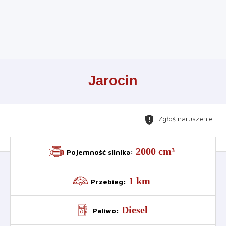
Leaflet
+
Jarocin
−
gpp_maybe
Zgłoś naruszenie
2000 cm³
Pojemność silnika
:
1 km
Przebieg
:
Diesel
Paliwo
: