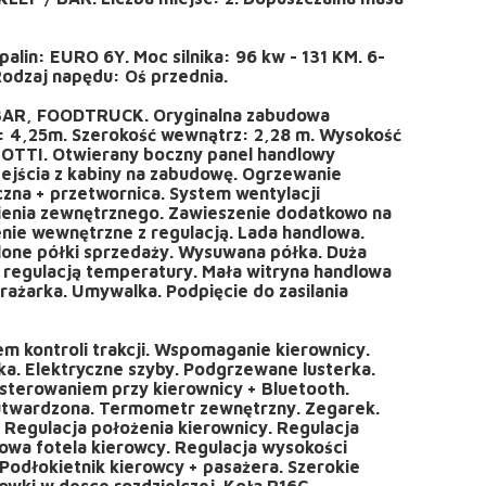
palin: EURO 6Y. Moc silnika: 96 kw - 131 KM. 6-
Rodzaj napędu: Oś przednia.
AR, FOODTRUCK. Oryginalna zabudowa
4,25m. Szerokość wewnątrz: 2,28 m. Wysokość
OTTI. Otwierany boczny panel handlowy
zejścia z kabiny na zabudowę. Ogrzewanie
zna + przetwornica. System wentylacji
enia zewnętrznego. Zawieszenie dodatkowo na
enie wewnętrzne z regulacją. Lada handlowa.
lone półki sprzedaży. Wysuwana półka. Duża
 regulacją temperatury. Mała witryna handlowa
rażarka. Umywalka. Podpięcie do zasilania
em kontroli trakcji. Wspomaganie kierownicy.
rka. Elektryczne szyby. Podgrzewane lusterka.
sterowaniem przy kierownicy + Bluetooth.
 utwardzona. Termometr zewnętrzny. Zegarek.
 Regulacja położenia kierownicy. Regulacja
iowa fotela kierowcy. Regulacja wysokości
Podłokietnik kierowcy + pasażera. Szerokie
owki w desce rozdzielczej. Koła R16C.