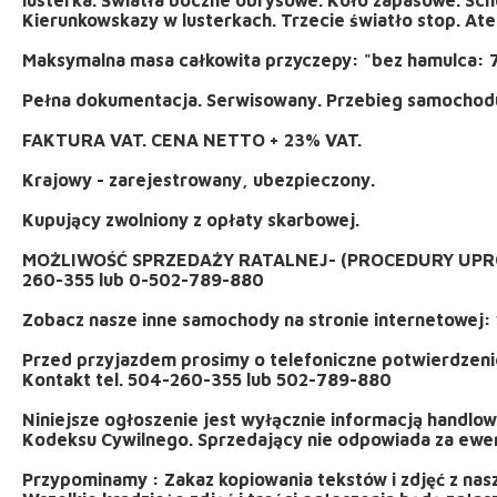
Kierunkowskazy w lusterkach. Trzecie światło stop. At
Maksymalna masa całkowita przyczepy: "bez hamulca: 7
Pełna dokumentacja. Serwisowany. Przebieg samochodu
FAKTURA VAT. CENA NETTO + 23% VAT.
Krajowy - zarejestrowany, ubezpieczony.
Kupujący zwolniony z opłaty skarbowej.
MOŻLIWOŚĆ SPRZEDAŻY RATALNEJ- (PROCEDURY UPROS
260-355 lub 0-502-789-880
Zobacz nasze inne samochody na stronie internetowej: 
Przed przyjazdem prosimy o telefoniczne potwierdzenie
Kontakt tel. 504-260-355 lub 502-789-880
Niniejsze ogłoszenie jest wyłącznie informacją handlową 
Kodeksu Cywilnego. Sprzedający nie odpowiada za ewent
Przypominamy : Zakaz kopiowania tekstów i zdjęć z nas