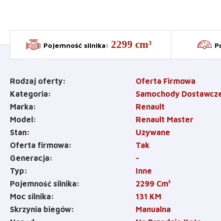
2299 cm³
Pojemność silnika
:
P
Rodzaj oferty
Oferta Firmowa
Kategoria
Samochody Dostawcz
Marka
Renault
Model
Renault Master
Stan
Używane
Oferta firmowa
Tak
Generacja
-
Typ
Inne
Pojemność silnika
2299
Cm³
Moc silnika
131
KM
Skrzynia biegów
Manualna