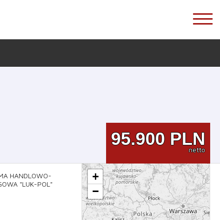
95.900
PLN
netto
+
−