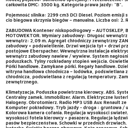
całkowita DMC: 3500 kg. Kategoria prawa jazdy: "B".
Pojemność silnika: 2299 cm3 DCI Diesel. Poziom emisji s
cio biegowa skrzynia biegów – manualna. Liczba osi: 2. 
ZABUDOWA Kontener niskopodłogowy – AUTOSKLEP, B
MOTOWEKTOR. Wymiary zabudowy: Długość wewnątrz: 
wewnątrz: 2,09 m. Agregat chłodniczy zewnętrzny ZAN
zabudowy + podświetlenie. Drzwi wejścia tył + drzwi pr
postojowe Eberspacher. Wewnętrzna instalacja elektryc
wewnątrz zabudowy nawiew / wywiew. System nagłośni
poduszkach. Tylny rozkładany stopień wejścia. Oświetl
Półki handlowe. Zamykane półki. Regały handlowe. Dzie
witryna handlowa chłodnicza – lodówka, podświetlana z
chłodnicza, podświetlana z regulacją temperatury. Zam
zewnętrznego.
Klimatyzacja. Poduszka powietrzna kierowcy. ABS. Syst
Centralny zamek. Immobilizer. Alarm. Elektryczne luste
Halogeny. Obrotomierz. Radio MP3 USB Aux Renault ze 
Komputer pokładowy. Tryb jazdy - droga : gruntowa /
Kolorowa kamera cofania. Regulacja wysokości świateł.
wysokości fotela kierowcy + pasażera. Regulacja lędźw
pasów bezpieczeństwa. Schowki w przednich drzwiach. 
lusterka. Światła boczne obrysowe. Koło zapasowe. Sch