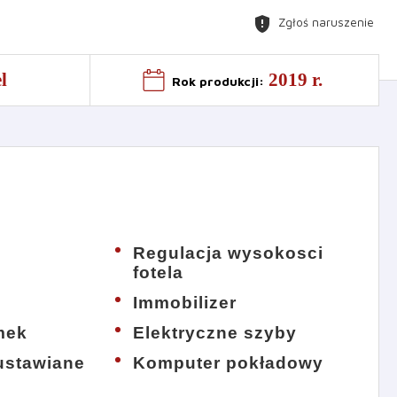
gpp_maybe
Zgłoś naruszenie
l
2019 r.
Rok produkcji
:
Regulacja wysokosci
fotela
Immobilizer
mek
Elektryczne szyby
 ustawiane
Komputer pokładowy