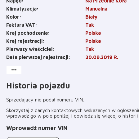
Napęd
Na Przednie Koła
Klimatyzacja
Manualna
Kolor
Biały
Faktura VAT
Tak
Kraj pochodzenia
Polska
Kraj rejestracji
Polska
Pierwszy właściciel
Tak
Data pierwszej rejestracji
30.09.2019 R.
more_horiz
Historia pojazdu
Sprzedający nie podał numeru VIN
.
Skorzystaj z danych kontaktowych wskazanych w ogłoszeniu 
wprowadź go w pole poniżej i dowiedz się więcej o histori
Wprowadź numer VIN