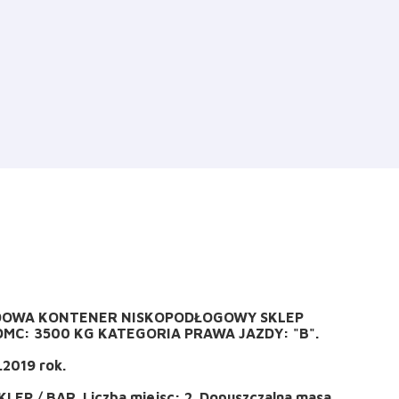
BUDOWA KONTENER NISKOPODŁOGOWY SKLEP
C: 3500 KG KATEGORIA PRAWA JAZDY: "B".
.2019 rok.
KLEP / BAR. Liczba miejsc: 2. Dopuszczalna masa