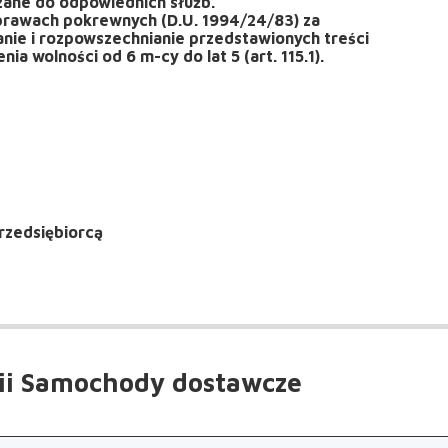
szane do odpowiednich służb.
 prawach pokrewnych (D.U. 1994/24/83) za
nie i rozpowszechnianie przedstawionych treści
a wolności od 6 m-cy do lat 5 (art. 115.1).
rzedsiębiorcą
ii Samochody dostawcze