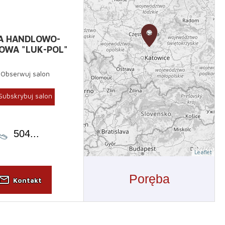
A HANDLOWO-
OWA "LUK-POL"
Obserwuj salon
Subskrybuj salon
504
...
Leaflet
Poręba
il_outline
Kontakt