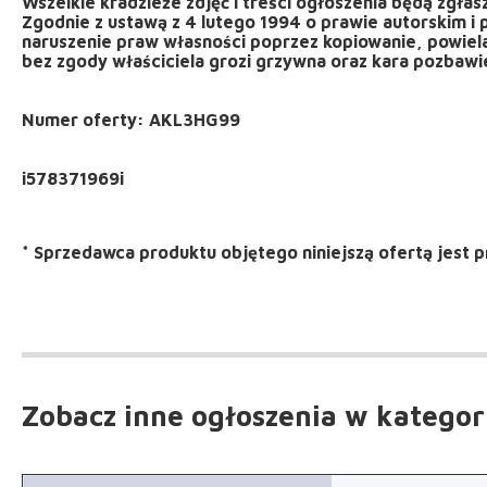
Wszelkie kradzieże zdjęć i treści ogłoszenia będą zgła
Zgodnie z ustawą z 4 lutego 1994 o prawie autorskim i
naruszenie praw własności poprzez kopiowanie, powiela
bez zgody właściciela grozi grzywna oraz kara pozbawieni
Numer oferty: AKL3HG99
*
Sprzedawca produktu objętego niniejszą ofertą jest
p
Zobacz inne ogłoszenia
w kategor