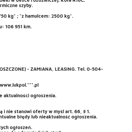
ermiczne szyby.
50 kg" ; "z hamulcem: 2500 kg".
: 106 951 km.
ZCZONE) - ZAMIANA, LEASING. Tel. 0-504-
www.lukpol.***.pl
 aktualności ogłoszenia.
i nie stanowi oferty w myśl art. 66, § 1.
ualne błędy lub nieaktualność ogłoszenia.
zych ogłoszeń.