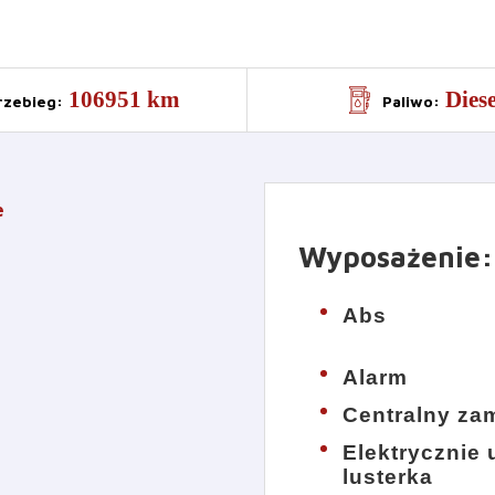
106951 km
Diese
rzebieg
:
Paliwo
:
e
Wyposażenie
:
Abs
Alarm
Centralny za
Elektrycznie
lusterka