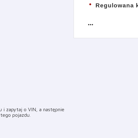
Regulowana k
more_horiz
i zapytaj o VIN, a następnie
i tego pojazdu
.