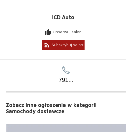
ICD Auto
thumb_up
Obserwuj salon
rss_feed
Subskrybuj salon
791
...
Zobacz inne ogłoszenia
w kategorii
Samochody dostawcze