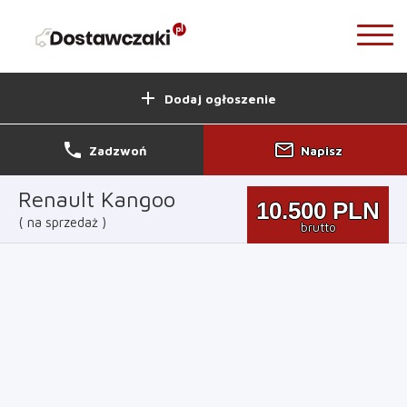
add
Dodaj ogłoszenie
phone
mail_outline
Zadzwoń
Napisz
Renault Kangoo
10.500
PLN
na sprzedaż
brutto