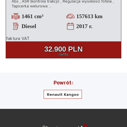
Abs , ASR (kontrola trakcji) , Regulacja wysokosci fotela ,
Tapicerka welurowa
...
1461 cm³
157613 km
Diesel
2017 r.
faktura VAT
32.900
PLN
netto
Powrót
Renault Kangoo