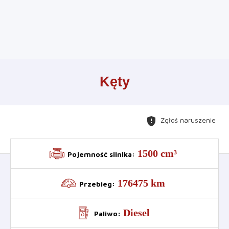
Leaflet
+
Kęty
−
gpp_maybe
Zgłoś naruszenie
1500 cm³
Pojemność silnika
:
176475 km
Przebieg
:
Diesel
Paliwo
: