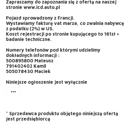
Zapraszamy do zapoznania się z ofertą na naszej
stronie www.icd.auto.pl
Pojazd sprowadzony z Francji.
Wystawiamy fakturę vat marża, co zwalnia nabywcę
z podatku (2%) w US.
Koszt rejestracji po stronie kupującego to 161zł +
badanie techniczne.
Numery telefonów pod którymi udzielimy
dokładnych informacji :
500895800 Mateusz
791402402 Kamil
505078430 Maciek
Niniejsze ogłoszenie jest wyłącznie
more_horiz
*
Sprzedawca produktu objętego niniejszą ofertą
jest
przedsiębiorcą