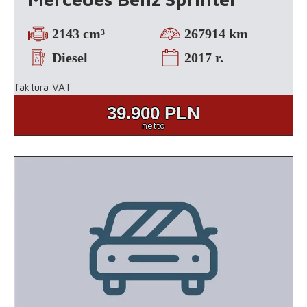
2143 cm³
267914 km
Diesel
2017 r.
faktura VAT
39.900
PLN
netto