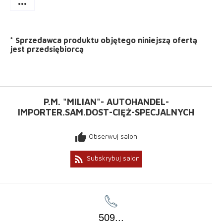
more_horiz
*
Sprzedawca produktu objętego niniejszą ofertą
jest
przedsiębiorcą
P.M. "MILIAN"- AUTOHANDEL-
IMPORTER.SAM.DOST-CIĘŻ-SPECJALNYCH
thumb_up
Obserwuj salon
rss_feed
Subskrybuj salon
509
...