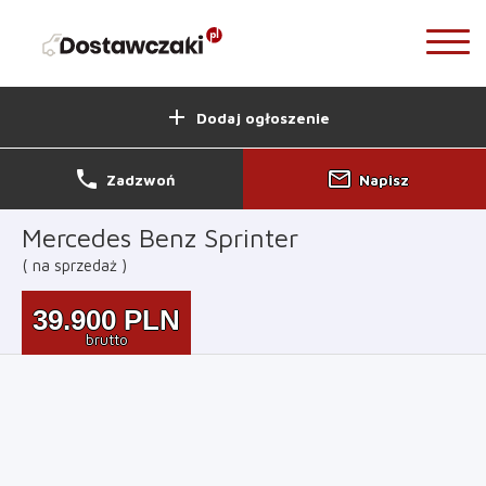
add
Dodaj ogłoszenie
phone
mail_outline
Zadzwoń
Napisz
Mercedes Benz Sprinter
na sprzedaż
39.900
PLN
brutto