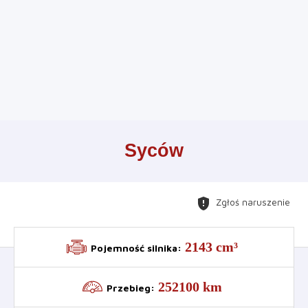
Leaflet
+
Syców
−
gpp_maybe
Zgłoś naruszenie
2143 cm³
Pojemność silnika
:
252100 km
Przebieg
: