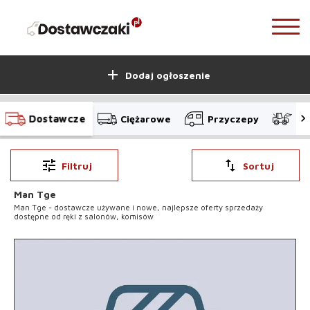
add
Dodaj ogłoszenie
Dostawcze
Ciężarowe
Przyczepy
Bu
tune
swap_vert
Filtruj
Sortuj
Man Tge
Man Tge - dostawcze używane i nowe, najlepsze oferty sprzedaży
dostępne od ręki z salonów, komisów