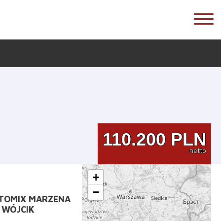
110.200
PLN
netto
+
−
TOMIX MARZENA
WÓJCIK