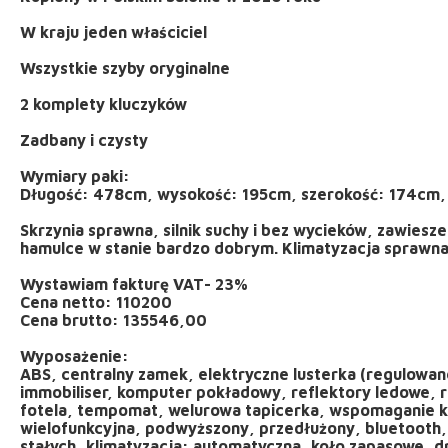
W kraju jeden właściciel
Wszystkie szyby oryginalne
2 komplety kluczyków
Zadbany i czysty
Wymiary paki:
Długość: 478cm, wysokość: 195cm, szerokość: 174cm, 
Skrzynia sprawna, silnik suchy i bez wycieków, zawiesz
hamulce w stanie bardzo dobrym. Klimatyzacja sprawna
Wystawiam fakturę VAT- 23%
Cena netto: 110200
Cena brutto: 135546,00
Wyposażenie:
ABS, centralny zamek, elektryczne lusterka (regulowa
immobiliser, komputer pokładowy, reflektory ledowe, 
fotela, tempomat, welurowa tapicerka, wspomaganie k
wielofunkcyjna, podwyższony, przedłużony, bluetooth, st
stałych, klimatyzacja: automatyczna, koło zapasowe, dr