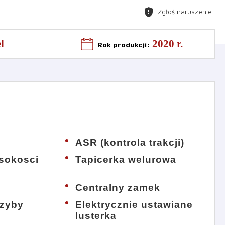
gpp_maybe
Zgłoś naruszenie
l
2020 r.
Rok produkcji
:
ASR (kontrola trakcji)
sokosci
Tapicerka welurowa
Centralny zamek
szyby
Elektrycznie ustawiane
lusterka