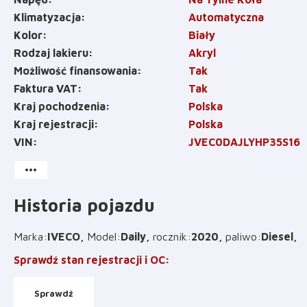
Klimatyzacja
Automatyczna
Kolor
Biały
Rodzaj lakieru
Akryl
Możliwość finansowania
Tak
Faktura VAT
Tak
Kraj pochodzenia
Polska
Kraj rejestracji
Polska
VIN
JVEC0DAJLYHP35S16
more_horiz
Historia pojazdu
Marka
:
IVECO
Model
:
Daily
rocznik
:
2020
paliwo
:
Diesel
Sprawdź stan rejestracji i OC
:
Sprawdź