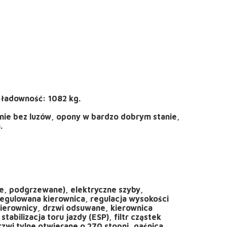
ładowność: 1082 kg.
enie bez luzów, opony w bardzo dobrym stanie,
.
ne, podgrzewane), elektryczne szyby,
regulowana kierownica, regulacja wysokości
ierownicy, drzwi odsuwane, kierownica
abilizacja toru jazdy (ESP), filtr cząstek
zwi tylne otwierane o 270 stopni, gaśnica,