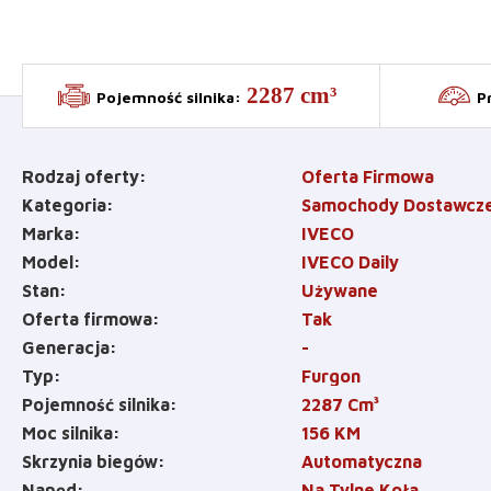
2287 cm³
Pojemność silnika
:
P
Rodzaj oferty
Oferta Firmowa
Kategoria
Samochody Dostawcz
Marka
IVECO
Model
IVECO Daily
Stan
Używane
Oferta firmowa
Tak
Generacja
-
Typ
Furgon
Pojemność silnika
2287
Cm³
Moc silnika
156
KM
Skrzynia biegów
Automatyczna
Napęd
Na Tylne Koła