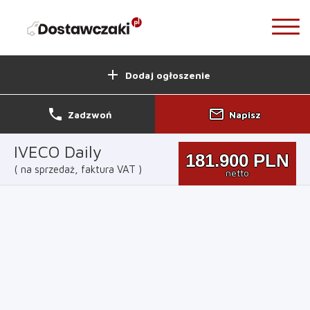
add
Dodaj ogłoszenie
phone
mail_outline
Zadzwoń
Napisz
IVECO Daily
181.900
PLN
na sprzedaż, faktura VAT
netto