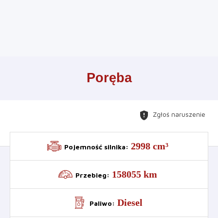
Leaflet
+
Poręba
−
gpp_maybe
Zgłoś naruszenie
2998 cm³
Pojemność silnika
:
158055 km
Przebieg
:
Diesel
Paliwo
: