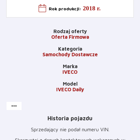
2018 r.
Rok produkcji
:
Rodzaj oferty
Oferta Firmowa
Kategoria
Samochody Dostawcze
Marka
IVECO
Model
IVECO Daily
more_horiz
Historia pojazdu
Sprzedający nie podał numeru VIN
.
Skorzystaj z danych kontaktowych wskazanych w