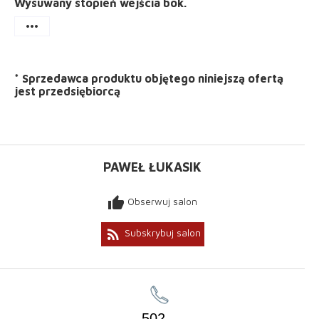
Wysuwany stopień wejścia bok.
more_horiz
*
Sprzedawca produktu objętego niniejszą ofertą
jest
przedsiębiorcą
PAWEŁ ŁUKASIK
thumb_up
Obserwuj salon
rss_feed
Subskrybuj salon
502
...