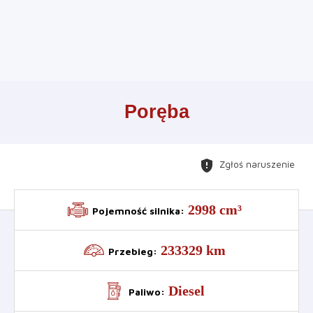
Leaflet
+
Poręba
−
gpp_maybe
Zgłoś naruszenie
2998 cm³
Pojemność silnika
:
233329 km
Przebieg
:
Diesel
Paliwo
: