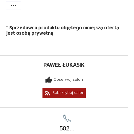
more_horiz
*
Sprzedawca produktu objętego niniejszą ofertą
jest
osobą prywatną
PAWEŁ ŁUKASIK
thumb_up
Obserwuj salon
rss_feed
Subskrybuj salon
502
...