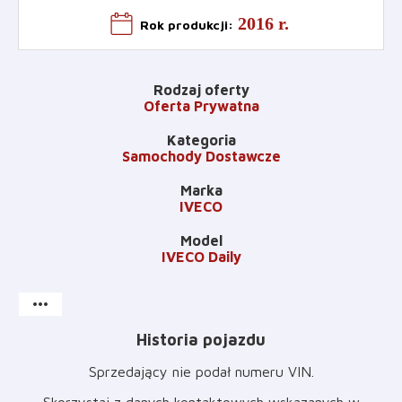
2016 r.
Rok produkcji
:
Rodzaj oferty
Oferta Prywatna
Kategoria
Samochody Dostawcze
Marka
IVECO
Model
IVECO Daily
more_horiz
Historia pojazdu
Sprzedający nie podał numeru VIN
.
Skorzystaj z danych kontaktowych wskazanych w