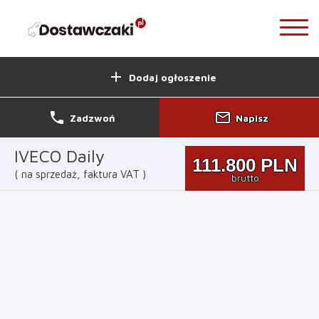
add
Dodaj ogłoszenie
phone
mail_outline
Zadzwoń
Napisz
IVECO Daily
111.800
PLN
na sprzedaż, faktura VAT
brutto