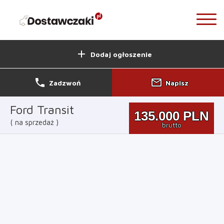
add
Dodaj ogłoszenie
phone
mail_outline
Zadzwoń
Napisz
Ford Transit
135.000
PLN
na sprzedaż
brutto