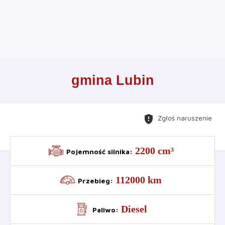
Leaflet
+
gmina Lubin
−
gpp_maybe
Zgłoś naruszenie
2200 cm³
Pojemność silnika
:
112000 km
Przebieg
:
Diesel
Paliwo
: