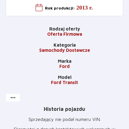
2013 r.
Rok produkcji
:
Rodzaj oferty
Oferta Firmowa
Kategoria
Samochody Dostawcze
Marka
Ford
Model
Ford Transit
more_horiz
Historia pojazdu
Sprzedający nie podał numeru VIN
.
Skorzystaj z danych kontaktowych wskazanych w