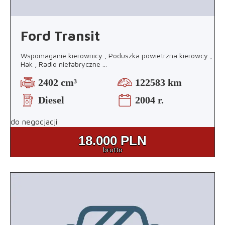
Ford Transit
Wspomaganie kierownicy , Poduszka powietrzna kierowcy ,
Hak , Radio niefabryczne
...
2402 cm³
122583 km
Diesel
2004 r.
do negocjacji
18.000
PLN
brutto