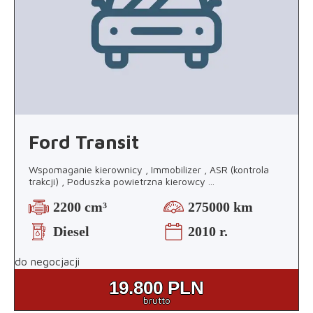
Ford Transit
Wspomaganie kierownicy , Immobilizer , ASR (kontrola
trakcji) , Poduszka powietrzna kierowcy
...
2200 cm³
275000 km
Diesel
2010 r.
do negocjacji
19.800
PLN
brutto