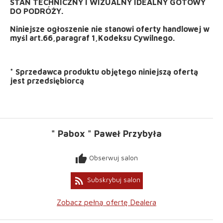
STAN TECHNICZNY I WIZUALNY IDEALNY GOTOWY
DO PODRÓŻY.
Niniejsze ogłoszenie nie stanowi oferty handlowej w
myśl art.66,paragraf 1,Kodeksu Cywilnego.
*
Sprzedawca produktu objętego niniejszą ofertą
jest
przedsiębiorcą
" Pabox " Paweł Przybyła
thumb_up
Obserwuj salon
rss_feed
Subskrybuj salon
Zobacz pełną ofertę Dealera