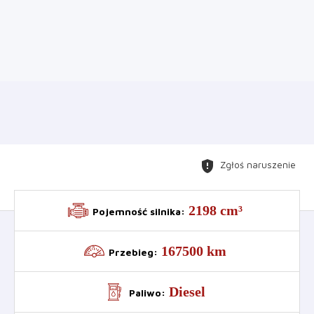
Leaflet
+
−
gpp_maybe
Zgłoś naruszenie
2198 cm³
Pojemność silnika
:
167500 km
Przebieg
:
Diesel
Paliwo
: