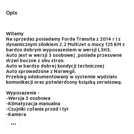
Opis
Witamy
Na sprzedaż posiadamy Forda Transita z 2014 r i z
dynamicznym silnikiem 2,2 MultiJet o mocy 125 KM z
bardzo dobrym wyposażeniem w wersji L3H3.
Auto jest w wersji 3 osobowej ,posiada przesuwne
drzwi boczne z obu stron.
Auto w bardzo dobrej kondycji technicznej
Auto sprowadzone z Norwegii.
Przebieg udokumentowany w systemie wydziału
komunikacji oraz potwierdzony książką serwisową.
Wyposażenie :
-Wersja 3 osobowa
-Klimatyzacja manualna
-Czujniki cofania przód i tył
-Kamera
more_horiz