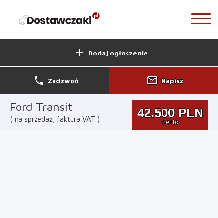
add
Dodaj ogłoszenie
phone
mail_outline
Zadzwoń
Napisz
Ford Transit
42.500
PLN
na sprzedaż, faktura VAT
netto