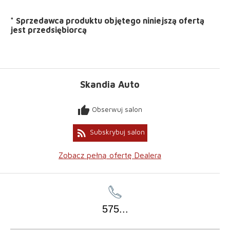
*
Sprzedawca produktu objętego niniejszą ofertą
jest
przedsiębiorcą
Skandia Auto
thumb_up
Obserwuj salon
rss_feed
Subskrybuj salon
Zobacz pełną ofertę Dealera
575
...