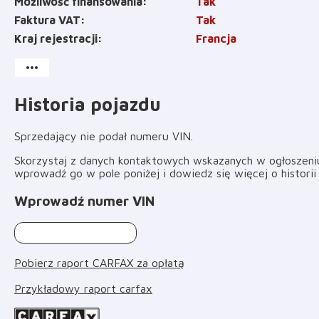
Możliwość finansowania
Tak
Faktura VAT
Tak
Kraj rejestracji
Francja
more_horiz
Historia pojazdu
Sprzedający nie podał numeru VIN
.
Skorzystaj z danych kontaktowych wskazanych w ogłoszeniu 
wprowadź go w pole poniżej i dowiedz się więcej o histori
Wprowadź numer VIN
Pobierz raport CARFAX za opłatą
Przykładowy raport carfax