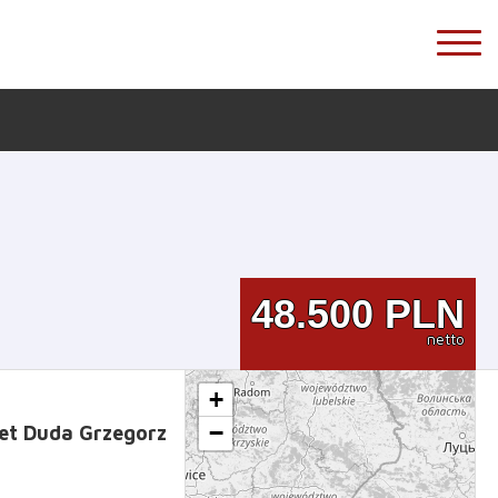
48.500
PLN
netto
+
−
et Duda Grzegorz