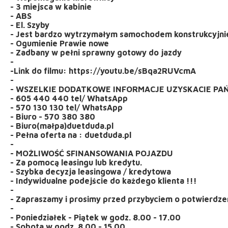
- 3 miejsca w kabinie
- ABS
- El. Szyby
- Jest bardzo wytrzymałym samochodem konstrukcyjni
- Ogumienie Prawie nowe
- Zadbany w pełni sprawny gotowy do jazdy
-
-Link do filmu: https://youtu.be/sBqa2RUVcmA
-
- WSZELKIE DODATKOWE INFORMACJE UZYSKACIE PA
- 605 440 440 tel/ WhatsApp
- 570 130 130 tel/ WhatsApp
- Biuro - 570 380 380
- Biuro(małpa)duetduda.pl
- Pełna oferta na : duetduda.pl
-
- MOŻLIWOŚĆ SFINANSOWANIA POJAZDU
- Za pomocą leasingu lub kredytu.
- Szybka decyzja leasingowa / kredytowa
- Indywidualne podejście do każdego klienta !!!
-
- Zapraszamy i prosimy przed przybyciem o potwierdzen
-
- Poniedziałek - Piątek w godz. 8.00 - 17.00
- Sobota w godz. 8.00 - 15.00