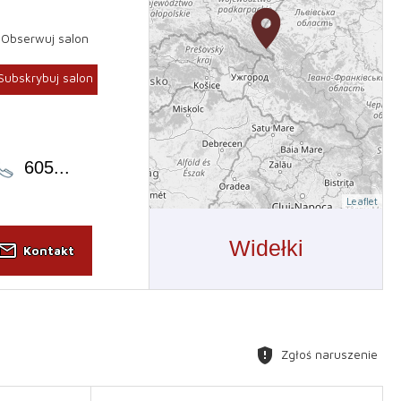
Obserwuj salon
Subskrybuj salon
605
...
Leaflet
Widełki
il_outline
Kontakt
gpp_maybe
Zgłoś naruszenie