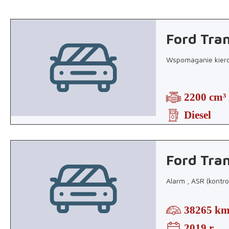
Ford Tran
Wspomaganie kierow
2200 cm³
Diesel
Ford Tran
Alarm , ASR (kontrol
38265 k
2019 r.