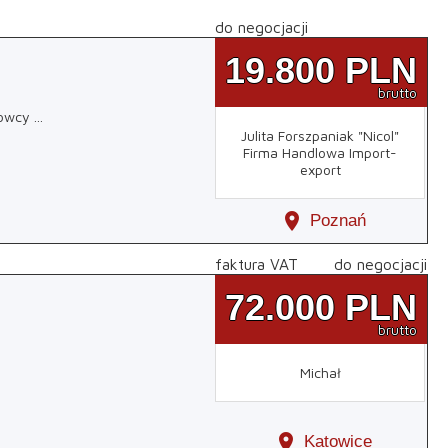
do negocjacji
19.800
PLN
brutto
rowcy
...
Julita Forszpaniak "Nicol"
Firma Handlowa Import-
export
location_on
Poznań
faktura VAT
do negocjacji
72.000
PLN
brutto
Michał
location_on
Katowice