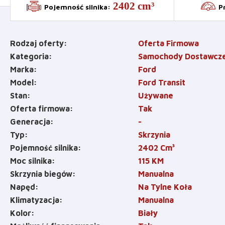
2402 cm³
Pojemność silnika
:
P
Rodzaj oferty
Oferta Firmowa
Kategoria
Samochody Dostawcz
Marka
Ford
Model
Ford Transit
Stan
Używane
Oferta firmowa
Tak
Generacja
-
Typ
Skrzynia
Pojemność silnika
2402
Cm³
Moc silnika
115
KM
Skrzynia biegów
Manualna
Napęd
Na Tylne Koła
Klimatyzacja
Manualna
Kolor
Biały