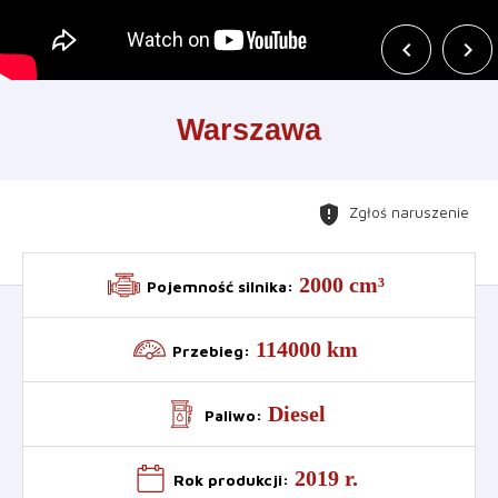
chevron_left
chevron_right
Leaflet
+
Warszawa
−
gpp_maybe
Zgłoś naruszenie
2000 cm³
Pojemność silnika
:
114000 km
Przebieg
:
Diesel
Paliwo
:
2019 r.
Rok produkcji
: