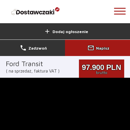
add
Dodaj ogłoszenie
phone
mail_outline
Zadzwoń
Napisz
Ford Transit
97.900
PLN
na sprzedaż, faktura VAT
brutto