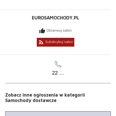
EUROSAMOCHODY.PL
thumb_up
Obserwuj salon
rss_feed
Subskrybuj salon
22
...
Zobacz inne ogłoszenia
w kategorii
Samochody dostawcze