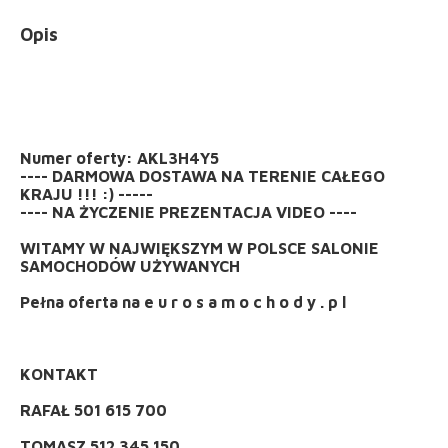
Opis
Numer oferty: AKL3H4Y5
---- DARMOWA DOSTAWA NA TERENIE CAŁEGO
KRAJU !!! :) -----
---- NA ŻYCZENIE PREZENTACJA VIDEO ----
WITAMY W NAJWIĘKSZYM W POLSCE SALONIE
SAMOCHODÓW UŻYWANYCH
Pełna oferta na e u r o s a m o c h o d y . p l
KONTAKT
RAFAŁ 501 615 700
TOMASZ 512 345 150