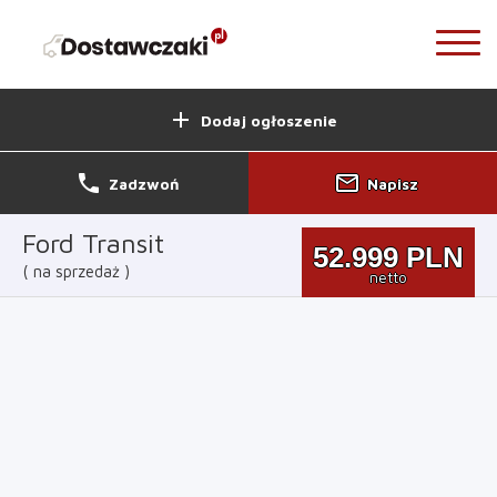
add
Dodaj ogłoszenie
phone
mail_outline
Zadzwoń
Napisz
Ford Transit
52.999
PLN
na sprzedaż
netto