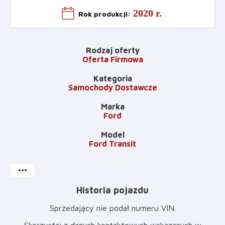
2020 r.
Rok produkcji
:
Rodzaj oferty
Oferta Firmowa
Kategoria
Samochody Dostawcze
Marka
Ford
Model
Ford Transit
more_horiz
Historia pojazdu
Sprzedający nie podał numeru VIN
.
Skorzystaj z danych kontaktowych wskazanych w