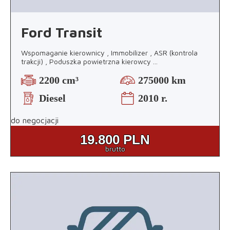
Ford Transit
Wspomaganie kierownicy , Immobilizer , ASR (kontrola
trakcji) , Poduszka powietrzna kierowcy
...
2200 cm³
275000 km
Diesel
2010 r.
do negocjacji
19.800
PLN
brutto