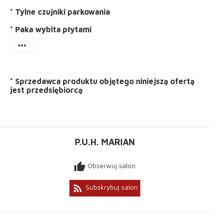
* Tylne czujniki parkowania
* Paka wybita płytami
more_horiz
*
Sprzedawca produktu objętego niniejszą ofertą
jest
przedsiębiorcą
P.U.H. MARIAN
thumb_up
Obserwuj salon
rss_feed
Subskrybuj salon