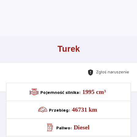
Leaflet
+
Turek
−
gpp_maybe
Zgłoś naruszenie
1995 cm³
Pojemność silnika
:
46731 km
Przebieg
:
Diesel
Paliwo
: