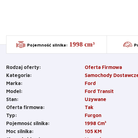
1998 cm³
Pojemność silnika
:
P
Rodzaj oferty
Oferta Firmowa
Kategoria
Samochody Dostawcz
Marka
Ford
Model
Ford Transit
Stan
Używane
Oferta firmowa
Tak
Typ
Furgon
Pojemność silnika
1998
Cm³
Moc silnika
105
KM