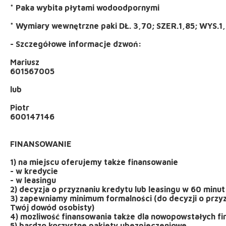
* Paka wybita płytami wodoodpornymi
* Wymiary wewnętrzne paki DŁ. 3,70; SZER.1,85; WYS.1
- Szczegółowe informacje dzwoń:
Mariusz
601567005
lub
Piotr
600147146
FINANSOWANIE
1) na miejscu oferujemy także finansowanie
- w kredycie
- w leasingu
2) decyzja o przyznaniu kredytu lub leasingu w 60 minut
3) zapewniamy minimum formalności (do decyzji o przyz
Twój dowód osobisty)
4) mozliwość finansowania także dla nowopowstałych fi
5) bardzo korzystne pakiety ubezpieczeniowe