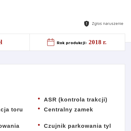
gpp_maybe
Zgłoś naruszenie
l
2018 r.
Rok produkcji
:
ASR (kontrola trakcji)
acja toru
Centralny zamek
kowania
Czujnik parkowania tyl