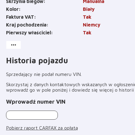
Skrzynia biegów
Manualna
Kolor
Biały
Faktura VAT
Tak
Kraj pochodzenia
Niemcy
Pierwszy właściciel
Tak
more_horiz
Historia pojazdu
Sprzedający nie podał numeru VIN
.
Skorzystaj z danych kontaktowych wskazanych w ogłoszeniu 
wprowadź go w pole poniżej i dowiedz się więcej o histori
Wprowadź numer VIN
Pobierz raport CARFAX za opłatą