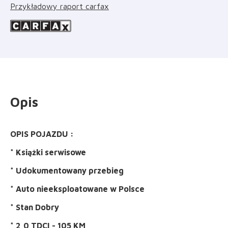
Przykładowy raport carfax
Opis
OPIS POJAZDU :
* Książki serwisowe
* Udokumentowany przebieg
* Auto nieeksploatowane w Polsce
* Stan Dobry
* 2,0 TDCI - 105 KM