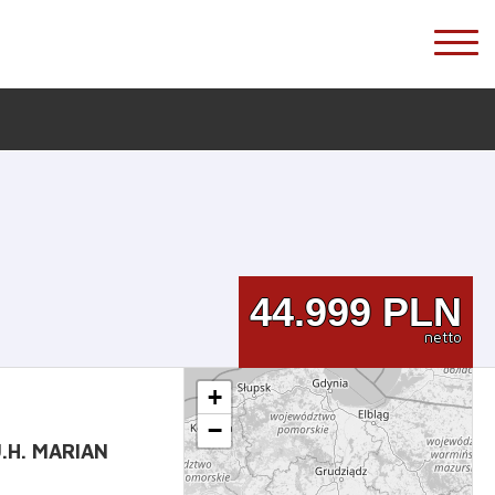
44.999
PLN
netto
+
−
U.H. MARIAN