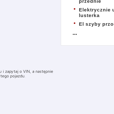
przednie
Elektrycznie
lusterka
El szyby prz
more_horiz
i zapytaj o VIN, a następnie
i tego pojazdu
.