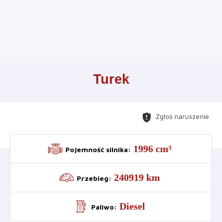
Leaflet
+
Turek
−
gpp_maybe
Zgłoś naruszenie
1996 cm³
Pojemność silnika
:
240919 km
Przebieg
:
Diesel
Paliwo
: