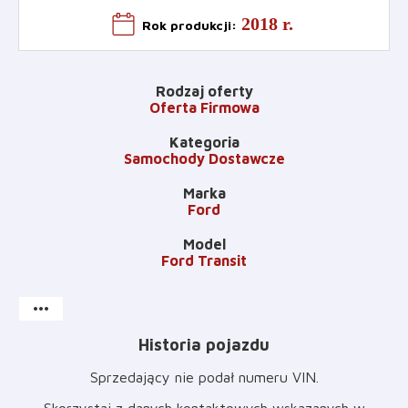
2018 r.
Rok produkcji
:
Rodzaj oferty
Oferta Firmowa
Kategoria
Samochody Dostawcze
Marka
Ford
Model
Ford Transit
more_horiz
Historia pojazdu
Sprzedający nie podał numeru VIN
.
Skorzystaj z danych kontaktowych wskazanych w