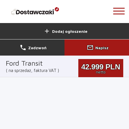
add
Dodaj ogłoszenie
phone
mail_outline
Zadzwoń
Napisz
Ford Transit
42.999
PLN
na sprzedaż, faktura VAT
netto