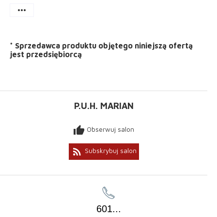
more_horiz
*
Sprzedawca produktu objętego niniejszą ofertą
jest
przedsiębiorcą
P.U.H. MARIAN
thumb_up
Obserwuj salon
rss_feed
Subskrybuj salon
601
...