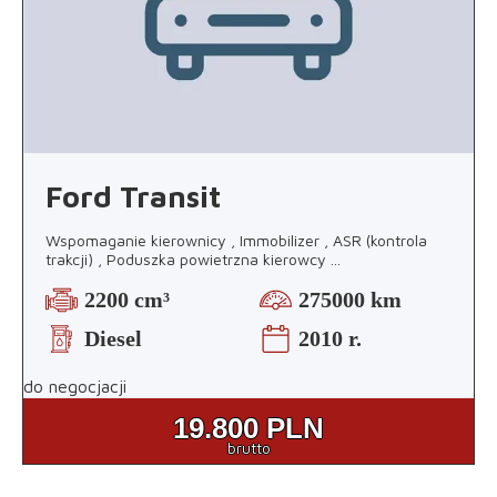
Ford Transit
Wspomaganie kierownicy , Immobilizer , ASR (kontrola
trakcji) , Poduszka powietrzna kierowcy
...
2200 cm³
275000 km
Diesel
2010 r.
do negocjacji
19.800
PLN
brutto