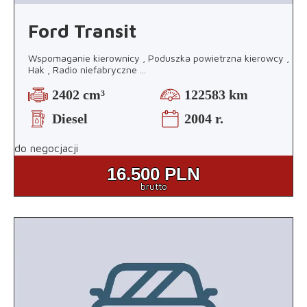
Ford Transit
Wspomaganie kierownicy , Poduszka powietrzna kierowcy ,
Hak , Radio niefabryczne
...
2402 cm³
122583 km
Diesel
2004 r.
do negocjacji
16.500
PLN
brutto