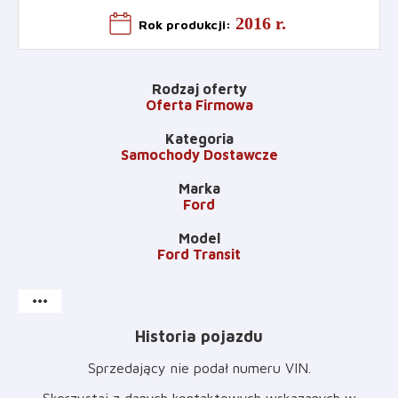
2016 r.
Rok produkcji
:
Rodzaj oferty
Oferta Firmowa
Kategoria
Samochody Dostawcze
Marka
Ford
Model
Ford Transit
more_horiz
Historia pojazdu
Sprzedający nie podał numeru VIN
.
Skorzystaj z danych kontaktowych wskazanych w