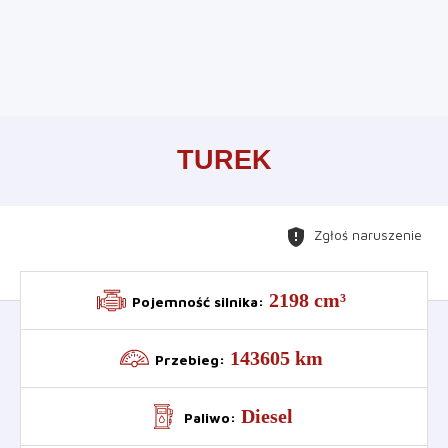
Leaflet
+
TUREK
−
gpp_maybe
Zgłoś naruszenie
2198 cm³
Pojemność silnika
:
143605 km
Przebieg
:
Diesel
Paliwo
: