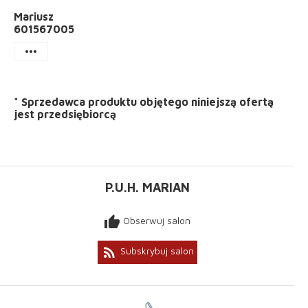
Mariusz
601567005
more_horiz
*
Sprzedawca produktu objętego niniejszą ofertą
jest
przedsiębiorcą
P.U.H. MARIAN
thumb_up
Obserwuj salon
rss_feed
Subskrybuj salon