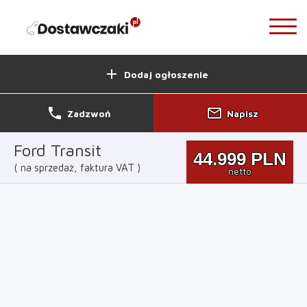
add
Dodaj ogłoszenie
phone
mail_outline
Zadzwoń
Napisz
Ford Transit
44.999
PLN
na sprzedaż, faktura VAT
netto