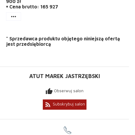
900 zł
• Cena brutto: 165 927
more_horiz
*
Sprzedawca produktu objętego niniejszą ofertą
jest
przedsiębiorcą
ATUT MAREK JASTRZĘBSKI
thumb_up
Obserwuj salon
rss_feed
Subskrybuj salon