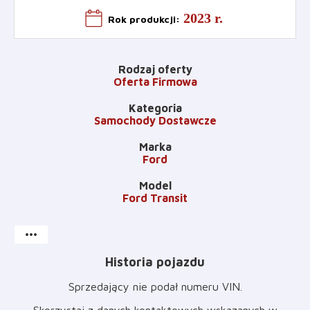
2023 r.
Rok produkcji
:
Rodzaj oferty
Oferta Firmowa
Kategoria
Samochody Dostawcze
Marka
Ford
Model
Ford Transit
more_horiz
Historia pojazdu
Sprzedający nie podał numeru VIN
.
Skorzystaj z danych kontaktowych wskazanych w