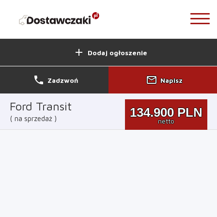
add
Dodaj ogłoszenie
phone
mail_outline
Zadzwoń
Napisz
Ford Transit
134.900
PLN
na sprzedaż
netto