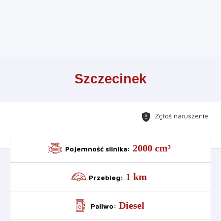
Leaflet
+
Szczecinek
−
gpp_maybe
Zgłoś naruszenie
2000 cm³
Pojemność silnika
:
1 km
Przebieg
:
Diesel
Paliwo
: