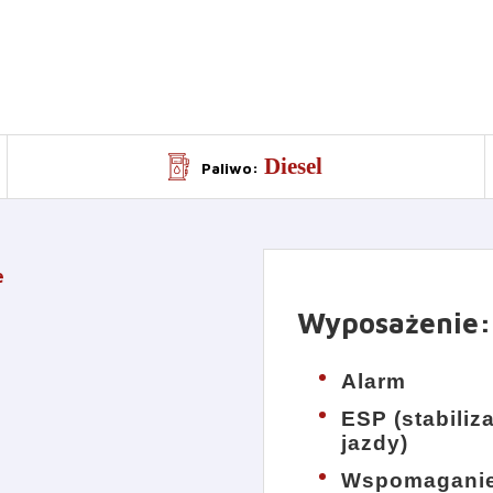
Diesel
Paliwo
:
e
Wyposażenie
:
Alarm
ESP (stabiliz
jazdy)
Wspomagani