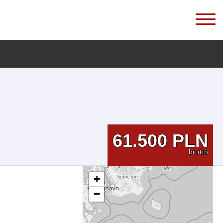
61.500
PLN
brutto
+
−