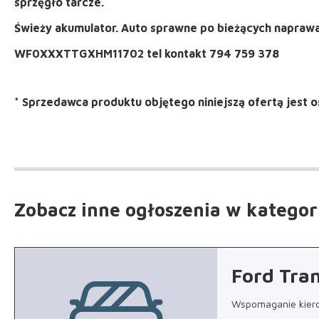
sprzęgło tarcze.
Świeży akumulator. Auto sprawne po bieżących napraw
WF0XXXTTGXHM11702 tel kontakt 794 759 378
*
Sprzedawca produktu objętego niniejszą ofertą jest
o
Zobacz inne ogłoszenia
w kategor
Ford Tran
Wspomaganie kierow