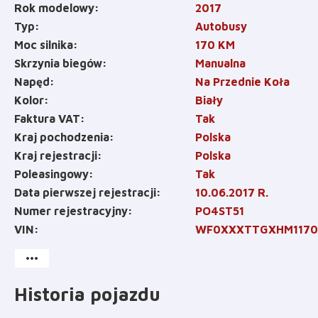
Rok modelowy
2017
Typ
Autobusy
Moc silnika
170
KM
Skrzynia biegów
Manualna
Napęd
Na Przednie Koła
Kolor
Biały
Faktura VAT
Tak
Kraj pochodzenia
Polska
Kraj rejestracji
Polska
Poleasingowy
Tak
Data pierwszej rejestracji
10.06.2017 R.
Numer rejestracyjny
PO4ST51
VIN
WF0XXXTTGXHM1170
more_horiz
Historia pojazdu