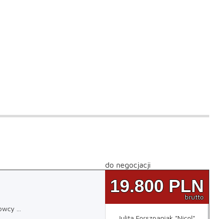
do negocjacji
19.800
PLN
brutto
rowcy
...
Julita Forszpaniak "Nicol"