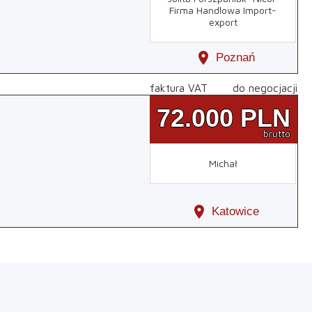
Firma Handlowa Import-
export
location_on
Poznań
faktura VAT
do negocjacji
72.000
PLN
brutto
Michał
location_on
Katowice