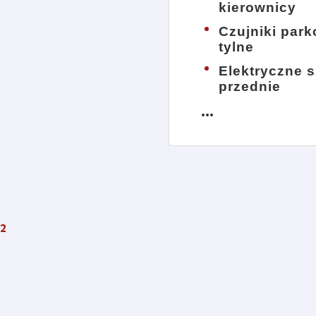
kierownicy
Czujniki par
tylne
Elektryczne 
przednie
more_horiz
2