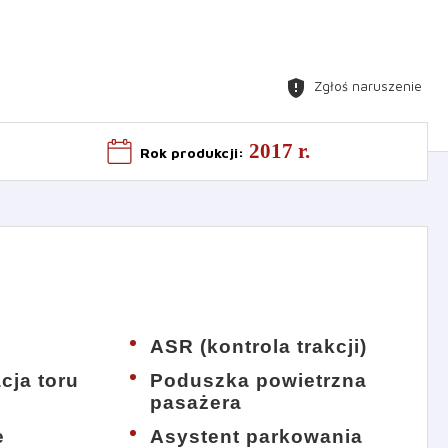
gpp_maybe
Zgłoś naruszenie
2017 r.
Rok produkcji
:
ASR (kontrola trakcji)
acja toru
Poduszka powietrzna
pasażera
e
Asystent parkowania