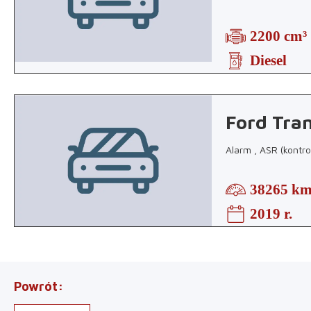
2200 cm³
Diesel
Ford Tran
Alarm , ASR (kontrol
38265 k
2019 r.
Powrót