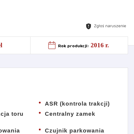
gpp_maybe
Zgłoś naruszenie
l
2016 r.
Rok produkcji
:
ASR (kontrola trakcji)
acja toru
Centralny zamek
kowania
Czujnik parkowania