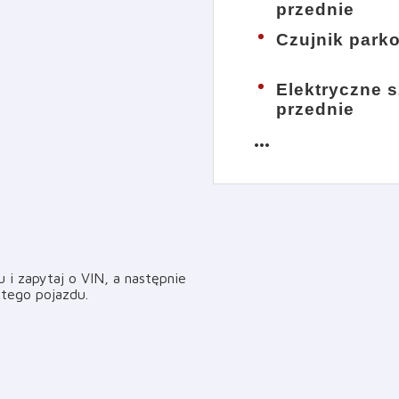
przednie
Czujnik parko
Elektryczne 
przednie
more_horiz
i zapytaj o VIN, a następnie
i tego pojazdu
.