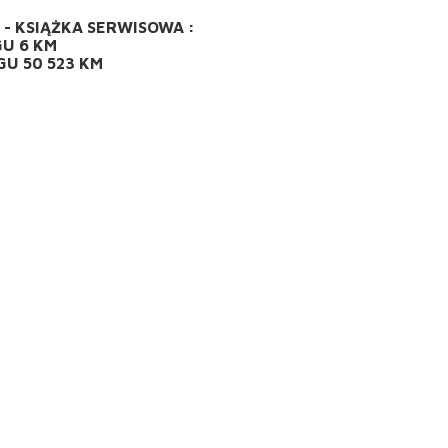
- KSIĄŻKA SERWISOWA :
GU 6 KM
GU 50 523 KM