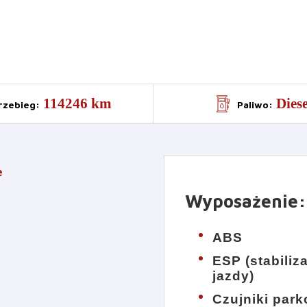
114246 km
Diese
rzebieg
:
Paliwo
:
e
Wyposażenie
:
ABS
ESP (stabiliz
jazdy)
Czujniki par