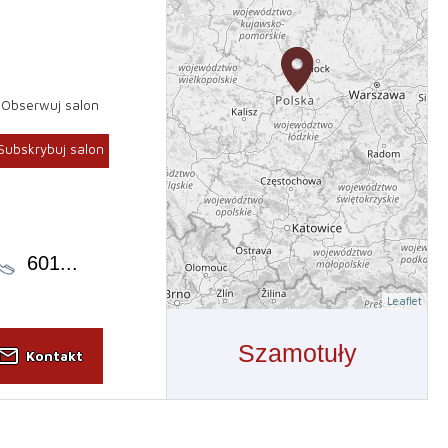
Obserwuj salon
Subskrybuj salon
601
...
Leaflet
Szamotuły
il_outline
Kontakt