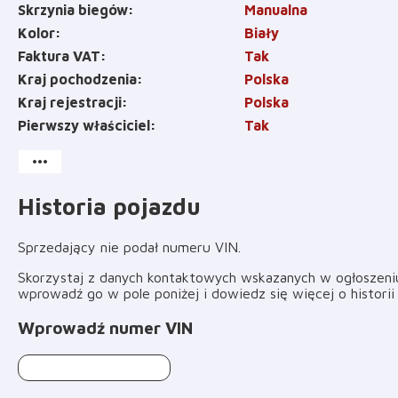
Skrzynia biegów
Manualna
Kolor
Biały
Faktura VAT
Tak
Kraj pochodzenia
Polska
Kraj rejestracji
Polska
Pierwszy właściciel
Tak
more_horiz
Historia pojazdu
Sprzedający nie podał numeru VIN
.
Skorzystaj z danych kontaktowych wskazanych w ogłoszeniu 
wprowadź go w pole poniżej i dowiedz się więcej o histori
Wprowadź numer VIN