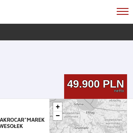
49.900
PLN
netto
+
−
"MAKROCAR"MAREK
WESOŁEK