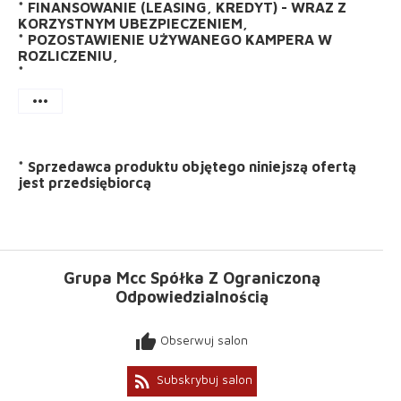
* FINANSOWANIE (LEASING, KREDYT) - WRAZ Z
KORZYSTNYM UBEZPIECZENIEM,
* POZOSTAWIENIE UŻYWANEGO KAMPERA W
ROZLICZENIU,
*
more_horiz
*
Sprzedawca produktu objętego niniejszą ofertą
jest
przedsiębiorcą
Grupa Mcc Spółka Z Ograniczoną
Odpowiedzialnością
thumb_up
Obserwuj salon
rss_feed
Subskrybuj salon