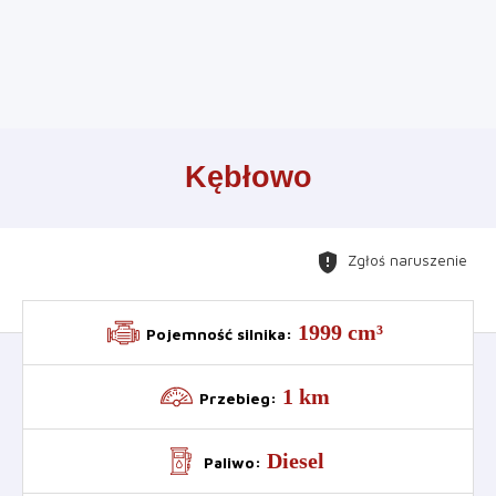
Leaflet
+
Kębłowo
−
gpp_maybe
Zgłoś naruszenie
1999 cm³
Pojemność silnika
:
1 km
Przebieg
:
Diesel
Paliwo
: