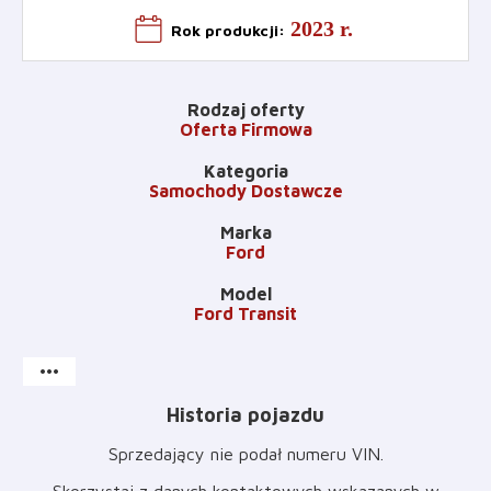
2023 r.
Rok produkcji
:
Rodzaj oferty
Oferta Firmowa
Kategoria
Samochody Dostawcze
Marka
Ford
Model
Ford Transit
more_horiz
Historia pojazdu
Sprzedający nie podał numeru VIN
.
Skorzystaj z danych kontaktowych wskazanych w