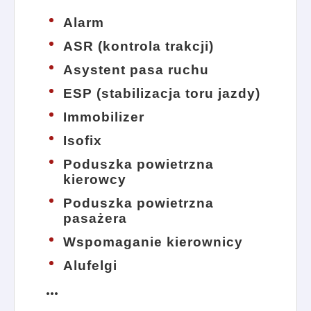
Alarm
ASR (kontrola trakcji)
Asystent pasa ruchu
ESP (stabilizacja toru jazdy)
Immobilizer
Isofix
Poduszka powietrzna
kierowcy
Poduszka powietrzna
pasażera
Wspomaganie kierownicy
Alufelgi
more_horiz