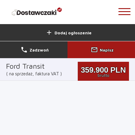
add
Dodaj ogłoszenie
phone
mail_outline
Zadzwoń
Napisz
Ford Transit
359.900
PLN
na sprzedaż, faktura VAT
brutto