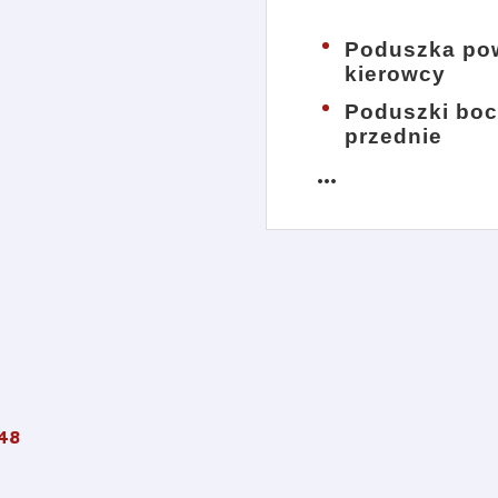
Poduszka pow
kierowcy
Poduszki bo
przednie
more_horiz
48