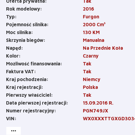
Oferta prywatna
Tak
Rok modelowy
2016
Typ
Furgon
Pojemność silnika
2000
Cm³
Moc silnika
130
KM
Skrzynia biegów
Manualna
Napęd
Na Przednie Koła
Kolor
Czarny
Możliwość finansowania
Tak
Faktura VAT
Tak
Kraj pochodzenia
Niemcy
Kraj rejestracji
Polska
Pierwszy właściciel
Tak
Data pierwszej rejestracji
15.09.2016 R.
Numer rejestracyjny
PGN749JX
VIN
WX0XXXTTGXGD303
more_horiz