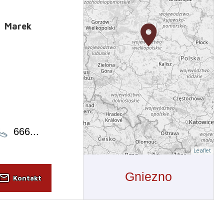
Marek
666
...
Leaflet
Gniezno
il_outline
Kontakt