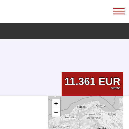
11.361
EUR
netto
+
−