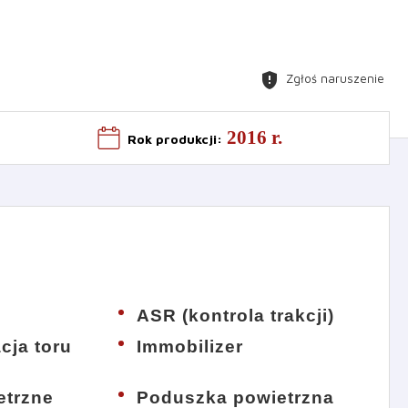
gpp_maybe
Zgłoś naruszenie
2016 r.
Rok produkcji
:
ASR (kontrola trakcji)
acja toru
Immobilizer
etrzne
Poduszka powietrzna