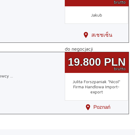
brutto
Jakub
location_on
สเชชเซ็น
do negocjacji
19.800
PLN
brutto
rowcy
...
Julita Forszpaniak "Nicol"
Firma Handlowa Import-
export
location_on
Poznań