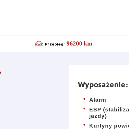
96200 km
Przebieg
:
e
Wyposażenie
:
Alarm
ESP (stabiliz
jazdy)
Kurtyny powi