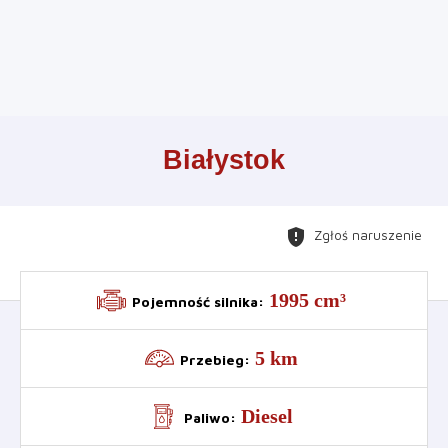
Leaflet
+
Białystok
−
gpp_maybe
Zgłoś naruszenie
1995 cm³
Pojemność silnika
:
5 km
Przebieg
:
Diesel
Paliwo
: