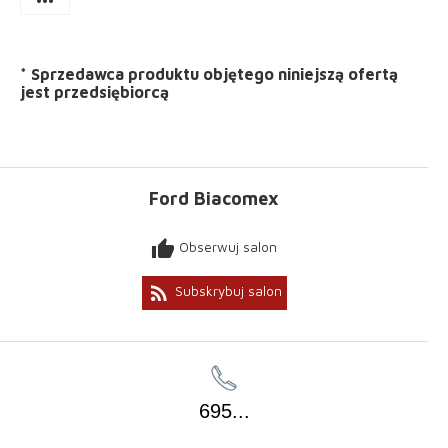
more_horiz
*
Sprzedawca produktu objętego niniejszą ofertą
jest
przedsiębiorcą
Ford Biacomex
thumb_up
Obserwuj salon
rss_feed
Subskrybuj salon
695
...