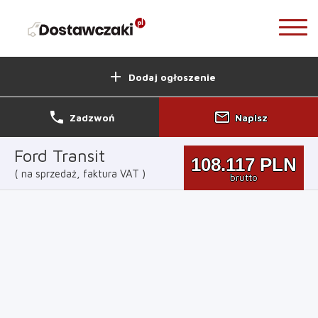
add
Dodaj ogłoszenie
phone
mail_outline
Zadzwoń
Napisz
Ford Transit
108.117
PLN
na sprzedaż, faktura VAT
brutto