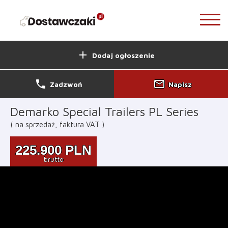
add
Dodaj ogłoszenie
phone
mail_outline
Zadzwoń
Napisz
Demarko Special Trailers PL Series
na sprzedaż, faktura VAT
225.900
PLN
brutto