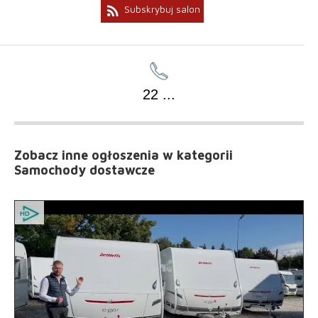
rss_feed
Subskrybuj salon
22
...
Zobacz inne ogłoszenia
w kategorii
Samochody dostawcze