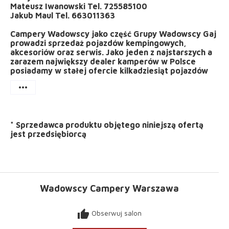
Mateusz Iwanowski Tel. 725585100
Jakub Maul Tel. 663011363
Campery Wadowscy jako część Grupy Wadowscy Gaj
prowadzi sprzedaż pojazdów kempingowych,
akcesoriów oraz serwis. Jako jeden z najstarszych a
zarazem największy dealer kamperów w Polsce
posiadamy w stałej ofercie kilkadziesiąt pojazdów
more_horiz
*
Sprzedawca produktu objętego niniejszą ofertą
jest
przedsiębiorcą
Wadowscy Campery Warszawa
thumb_up
Obserwuj salon