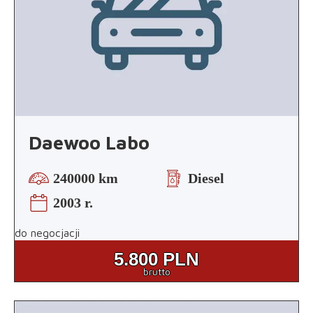
Daewoo Labo
240000 km
Diesel
2003 r.
do negocjacji
5.800
PLN
brutto