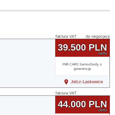
faktura VAT
do negocjacji
39.500
PLN
netto
MiR CARS Samochody z
gwarancją
location_on
Jelcz-Laskowice
faktura VAT
44.000
PLN
netto