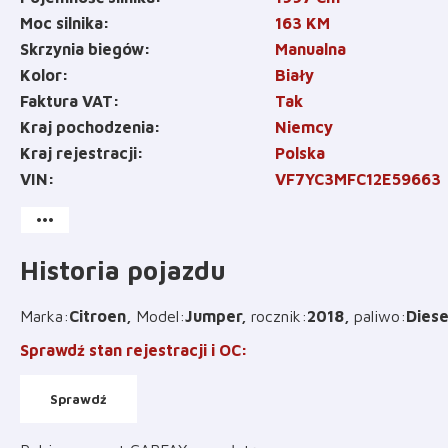
Moc silnika
163
KM
Skrzynia biegów
Manualna
Kolor
Biały
Faktura VAT
Tak
Kraj pochodzenia
Niemcy
Kraj rejestracji
Polska
VIN
VF7YC3MFC12E59663
more_horiz
Historia pojazdu
Marka
:
Citroen
Model
:
Jumper
rocznik
:
2018
paliwo
:
Diese
Sprawdź stan rejestracji i OC
:
Sprawdź