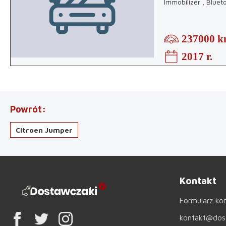
Immobilizer , Bluet
237000 
2017 r.
Powrót
Citroen Jumper
Kontakt
Formularz ko
kontakt@dost