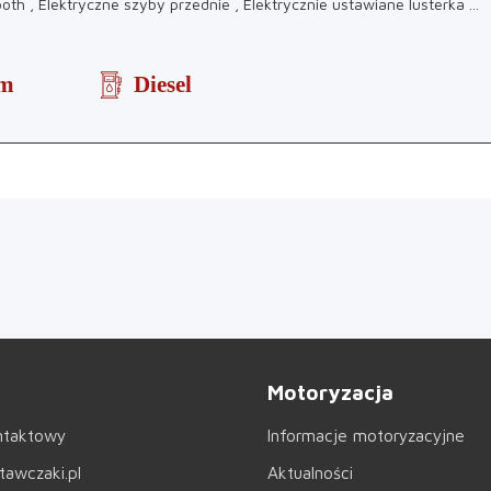
ooth , Elektryczne szyby przednie , Elektrycznie ustawiane lusterka
...
km
Diesel
Motoryzacja
ntaktowy
Informacje motoryzacyjne
awczaki.pl
Aktualności