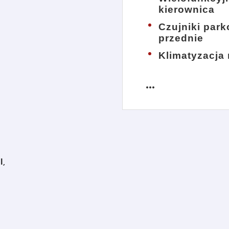
kierownica
Czujniki par
przednie
Klimatyzacja
more_horiz
l