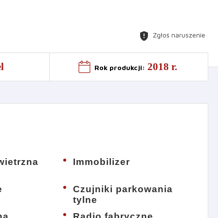
gpp_maybe
Zgłoś naruszenie
l
2018 r.
Rok produkcji
:
ietrzna
Immobilizer
e
Czujniki parkowania
tylne
na
Radio fabryczne