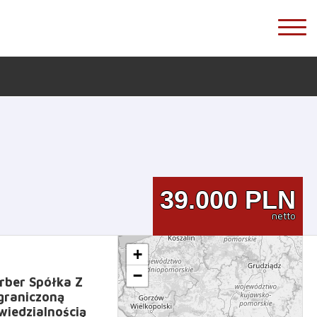
39.000
PLN
netto
+
−
rber Spółka Z
graniczoną
iedzialnością