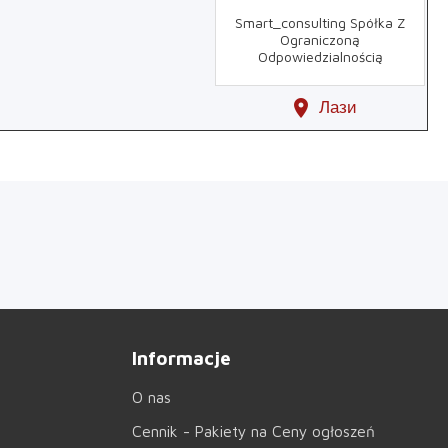
Smart_consulting Spółka Z
Ograniczoną
Odpowiedzialnością
location_on
Лази
Informacje
O nas
Cennik - Pakiety na Ceny ogłoszeń