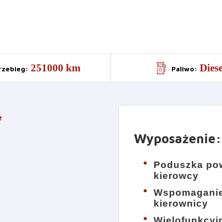
251000 km
Diese
rzebieg
:
Paliwo
:
e
Wyposażenie
:
Poduszka pow
kierowcy
Wspomagani
kierownicy
Wielofunkcyj