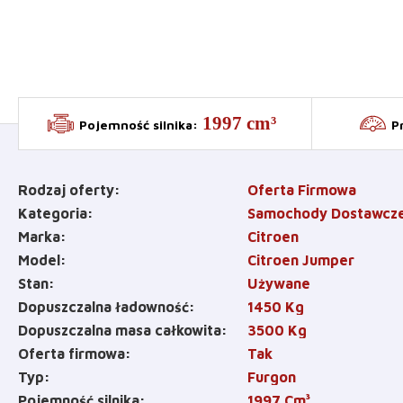
1997 cm³
Pojemność silnika
:
P
Rodzaj oferty
Oferta Firmowa
Kategoria
Samochody Dostawcz
Marka
Citroen
Model
Citroen Jumper
Stan
Używane
Dopuszczalna ładowność
1450
Kg
Dopuszczalna masa całkowita
3500
Kg
Oferta firmowa
Tak
Typ
Furgon
Pojemność silnika
1997
Cm³