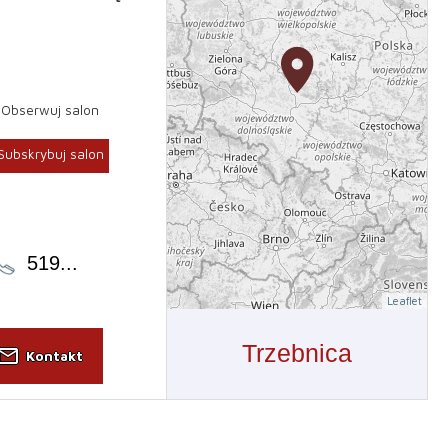
Obserwuj salon
Subskrybuj salon
519
...
Leaflet
Trzebnica
il_outline
Kontakt