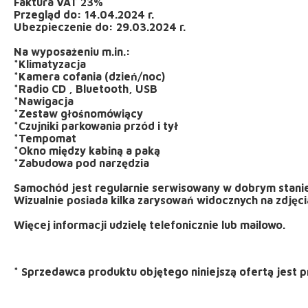
Faktura VAT 23%
Przegląd do: 14.04.2024 r.
Ubezpieczenie do: 29.03.2024 r.
Na wyposażeniu m.in.:
*Klimatyzacja
*Kamera cofania (dzień/noc)
*Radio CD , Bluetooth, USB
*Nawigacja
*Zestaw głośnomówiący
*Czujniki parkowania przód i tył
*Tempomat
*Okno między kabiną a paką
*Zabudowa pod narzędzia
Samochód jest regularnie serwisowany w dobrym stani
Wizualnie posiada kilka zarysowań widocznych na zdjęci
Więcej informacji udzielę telefonicznie lub mailowo.
*
Sprzedawca produktu objętego niniejszą ofertą jest
p