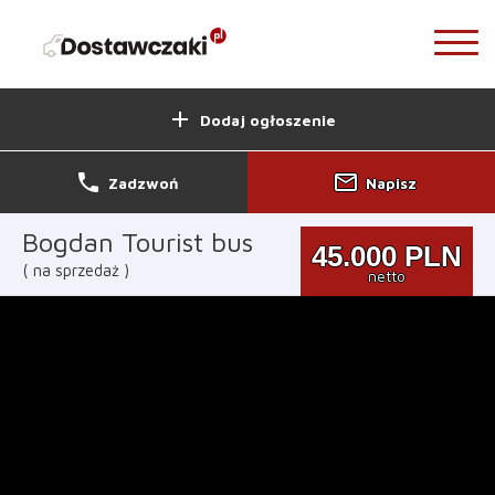
add
Dodaj ogłoszenie
phone
mail_outline
Zadzwoń
Napisz
Bogdan Tourist bus
45.000
PLN
na sprzedaż
netto