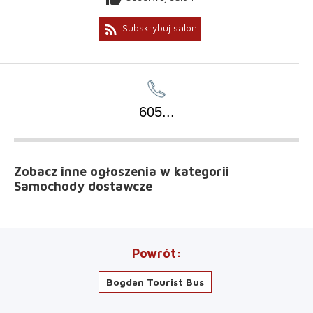
rss_feed
Subskrybuj salon
605
...
Zobacz inne ogłoszenia
w kategorii
Samochody dostawcze
Powrót
Bogdan Tourist Bus