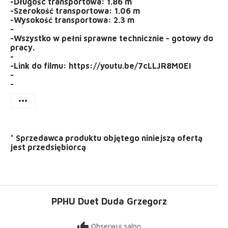
-Długośc transportowa: 1.86 m
-Szerokość transportowa: 1.06 m
-Wysokość transportowa: 2.3 m
-
-Wszystko w pełni sprawne technicznie - gotowy do
pracy.
-
-Link do filmu: https://youtu.be/7cLLJR8M0EI
-
-
more_horiz
*
Sprzedawca produktu objętego niniejszą ofertą
jest
przedsiębiorcą
PPHU Duet Duda Grzegorz
thumb_up
Obserwuj salon