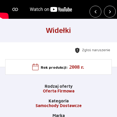
chevron_left
chevron_right
Leaflet
+
Widełki
−
gpp_maybe
Zgłoś naruszenie
2008 r.
Rok produkcji
:
Rodzaj oferty
Oferta Firmowa
Kategoria
Samochody Dostawcze
Marka