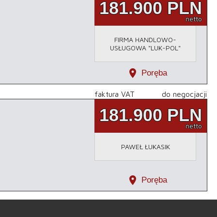
181.900
PLN
netto
FIRMA HANDLOWO-
USŁUGOWA "LUK-POL"
location_on
Poręba
faktura VAT
do negocjacji
181.900
PLN
netto
PAWEŁ ŁUKASIK
location_on
Poręba