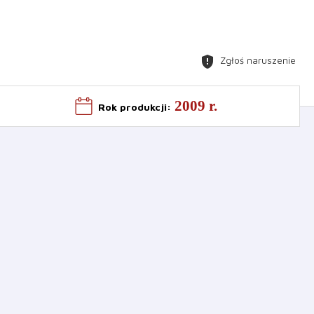
gpp_maybe
Zgłoś naruszenie
2009 r.
Rok produkcji
: