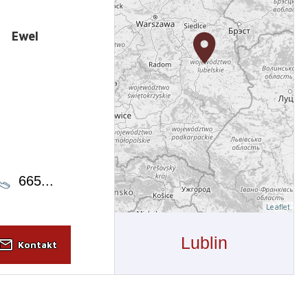
Ewel
665
...
Leaflet
Lublin
il_outline
Kontakt