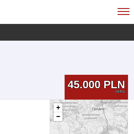
45.000
PLN
netto
+
−